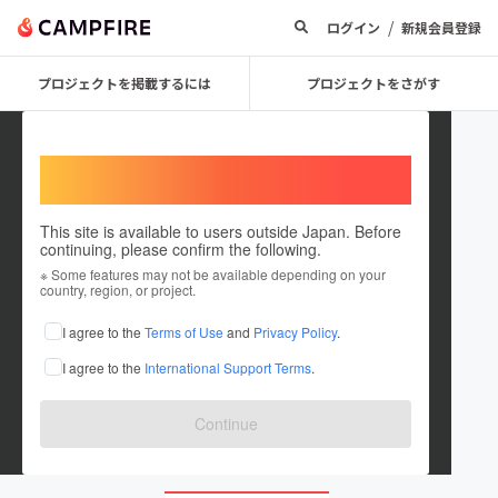
/
ログイン
新規会員登録
プロジェクトを掲載するには
プロジェクトをさがす
Welcome,
International users
This site is available to users outside Japan. Before
continuing, please confirm the following.
META_asakusa
※ Some features may not be available depending on your
country, region, or project.
プロジェクトオーナー
I agree to the
Terms of Use
and
Privacy Policy
.
これまでに1件のプロジェクトを投稿しています
I agree to the
International Support Terms
.
在住国：日本
現在地：東京都
出身国：日本
出身地：佐賀県
Continue
youtube.com/@metaopa1198