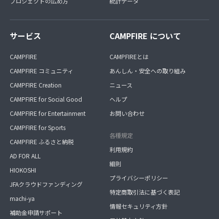
プロジェクトの広め方
統計データ
サービス
CAMPFIRE について
CAMPFIRE
CAMPFIREとは
CAMPFIRE コミュニティ
あんしん・安全への取り組み
CAMPFIRE Creation
ニュース
CAMPFIRE for Social Good
ヘルプ
CAMPFIRE for Entertainment
お問い合わせ
CAMPFIRE for Sports
各種規定
CAMPFIRE ふるさと納税
利用規約
AD FOR ALL
細則
HIOKOSHI
プライバシーポリシー
JFAクラウドファンディング
特定商取引法に基づく表記
machi-ya
情報セキュリティ方針
補助金申請サポート