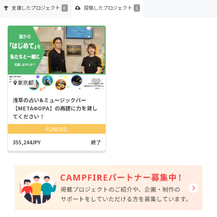
支援した
プロジェクト
投稿した
プロジェクト
0
1
東京都
浅草の占い&ミュージックバー
【METAΦOPA】の再建に力を貸し
てください！
FUNDED
355,244JPY
終了