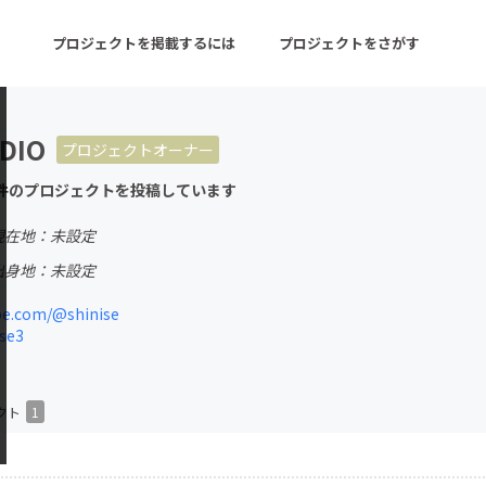
プロジェクトを掲載するには
プロジェクトをさがす
DIO
プロジェクトオーナー
ターン
注目の新着プロジェクト
募集終了が近いプロ
件のプロジェクトを投稿しています
現在地：未設定
音楽
舞台・パフォーマンス
出身地：未設定
ゲーム・サービス開発
フード・飲食店
e.com/@shinise
se3
書籍・雑誌出版
アニメ・漫画
チャレンジ
ビューティー・ヘルス
クト
1