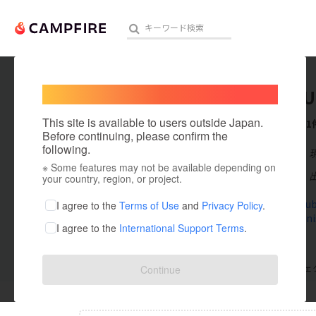
Welcome,
International users
MFC STU
人気のプロジェクト
注目のリ
This site is available to users outside Japan.
これまでに1
Before continuing, please confirm the
following.
在住国：日本
※ Some features may not be available depending on
アート・写真
出身国：日本
your country, region, or project.
テクノロジー・ガジェット
www.youtub
I agree to the
Terms of Use
and
Privacy Policy
.
x.com/Shini
I agree to the
International Support Terms
.
映像・映画
ビジネス・起業
支援した
プロジェクト
0
投稿した
プロジェ
Continue
まちづくり・地域活性化