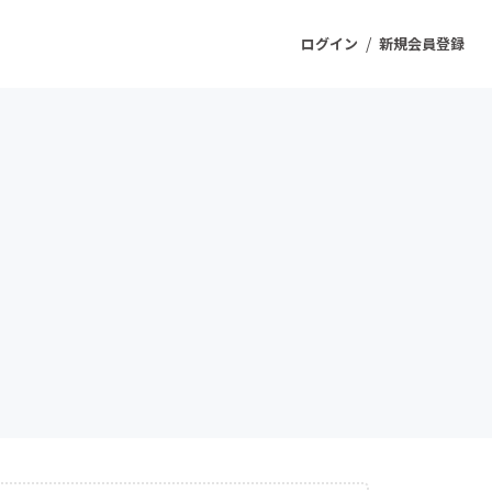
/
ログイン
新規会員登録
ジェクト
もうすぐ公開されます
プロダクト
ファッション
スポーツ
ケア
ソーシャルグッド