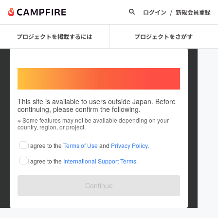
/
ログイン
新規会員登録
プロジェクトを掲載するには
プロジェクトをさがす
Welcome,
International users
This site is available to users outside Japan. Before
continuing, please confirm the following.
MFC STUDIO
※ Some features may not be available depending on your
country, region, or project.
プロジェクトオーナー
I agree to the
Terms of Use
and
Privacy Policy
.
これまでに1件のプロジェクトを投稿しています
I agree to the
International Support Terms
.
在住国：日本
現在地：未設定
出身国：日本
出身地：未設定
Continue
www.youtube.com/@shinise
x.com/Shinise3