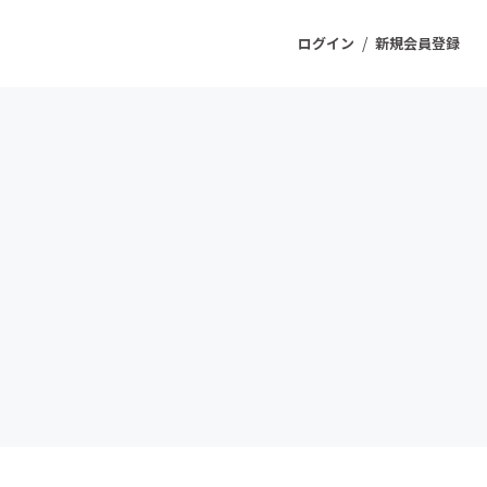
/
ログイン
新規会員登録
ジェクト
もうすぐ公開されます
プロダクト
ファッション
スポーツ
ケア
ソーシャルグッド