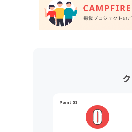
ク
Point 01