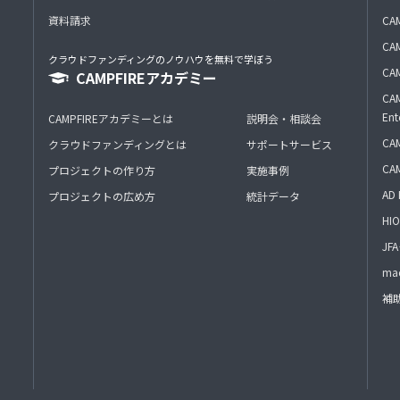
資料請求
CA
CAM
クラウドファンディングのノウハウを無料で学ぼう
CAM
CAMPFIREアカデミー
CAM
Ent
CAMPFIREアカデミーとは
説明会・相談会
CAM
クラウドファンディングとは
サポートサービス
CA
プロジェクトの作り方
実施事例
AD 
プロジェクトの広め方
統計データ
HIO
J
mac
補