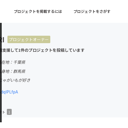
プロジェクトを掲載するには
プロジェクトをさがす
RI
プロジェクトオーナー
ターン
注目の新着プロジェクト
募集終了が近いプロ
回支援して1件のプロジェクトを投稿しています
現在地：千葉県
音楽
舞台・パフォーマンス
出身地：群馬県
じゃがいもが好き
ゲーム・サービス開発
フード・飲食店
SdqIPLfpA
書籍・雑誌出版
アニメ・漫画
チャレンジ
ビューティー・ヘルス
クト
1