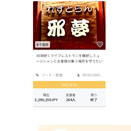
千葉県
36年続くライブレストランを継続しミュ
ージシャンとお客様の集う場所を守りたい
フード・飲食
MUSICIANS...
店
SUCCESS
現在
支援者
残り
3,290,250JPY
264人
終了