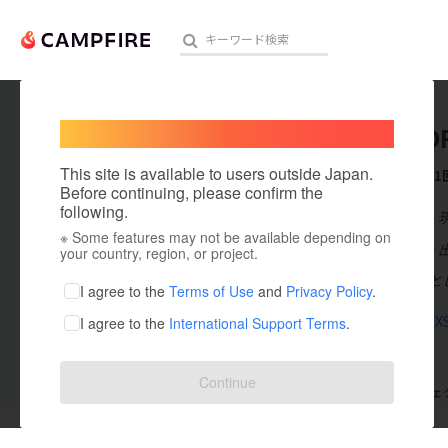
Welcome,
International users
MIKUPO
人気のプロジェクト
注目のリ
This site is available to users outside Japan.
これまでに1
Before continuing, please confirm the
following.
在住国：日本
※ Some features may not be available depending on
アート・写真
出身国：日本
your country, region, or project.
とうもろこしと
テクノロジー・ガジェット
I agree to the
Terms of Use
and
Privacy Policy
.
youtu.be/jX
I agree to the
International Support Terms
.
映像・映画
ビジネス・起業
Continue
支援した
プロジェクト
1
投稿した
プロジェ
まちづくり・地域活性化