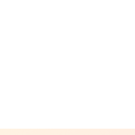
CAMPFIRE for Social Good
CAMPFIRE Creation
CAMPFIREふるさと納税
machi-ya
コミュニティ