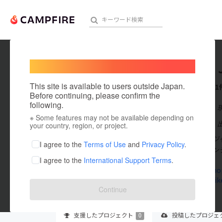
Welcome,
International users
MOBILE 
人気のプロジェクト
注目のリ
This site is available to users outside Japan.
これまでに1
Before continuing, please confirm the
following.
在住国：日本
※ Some features may not be available depending on
アート・写真
出身国：日本
your country, region, or project.
弊社モービルジ
テクノロジー・ガジェット
I agree to the
Terms of Use
and
Privacy Policy
.
や高性能でメン
I agree to the
International Support Terms
.
映像・映画
mjtrike.sho
www.mjtrik
ビジネス・起業
Continue
まちづくり・地域活性化
支援した
プロジェクト
0
投稿した
プロジェ