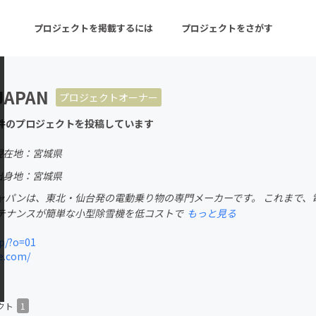
プロジェクトを掲載するには
プロジェクトをさがす
JAPAN
プロジェクトオーナー
ターン
注目の新着プロジェクト
募集終了が近いプロ
件のプロジェクトを投稿しています
現在地：宮城県
音楽
舞台・パフォーマンス
出身地：宮城県
ャパンは、東北・仙台発の電動乗り物の専門メーカーです。 これまで、
ゲーム・サービス開発
フード・飲食店
テナンスが簡単な小型除雪機を低コストで
もっと見る
書籍・雑誌出版
アニメ・漫画
p/?o=01
e.com/
チャレンジ
ビューティー・ヘルス
クト
1