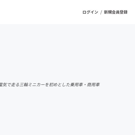
/
ログイン
新規会員登録
ジェクト
もうすぐ公開されます
プロダクト
電気で走る三輪ミニカーを初めとした乗用車・商用車
ファッション
スポーツ
ケア
ソーシャルグッド