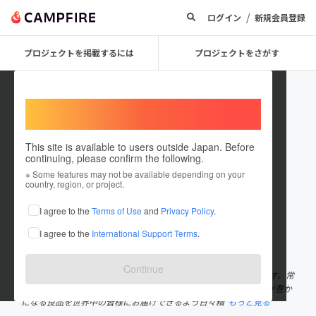
/
ログイン
新規会員登録
プロジェクトを掲載するには
プロジェクトをさがす
Welcome,
International users
This site is available to users outside Japan. Before
continuing, please confirm the following.
MOMOKIT_TC
※ Some features may not be available depending on your
country, region, or project.
プロジェクトオーナー
I agree to the
Terms of Use
and
Privacy Policy
.
これまでに1件のプロジェクトを投稿しています
I agree to the
International Support Terms
.
在住国：香港
出身国：香港
Continue
弊社は2021年設立され、海外製品のインキュベーション企業です。常
に驚きと感動のお声をいただいたオリジナル商品を揃え、暮らしが豊か
になる良品を世界中の皆様にお届けできるよう日々精
もっと見る