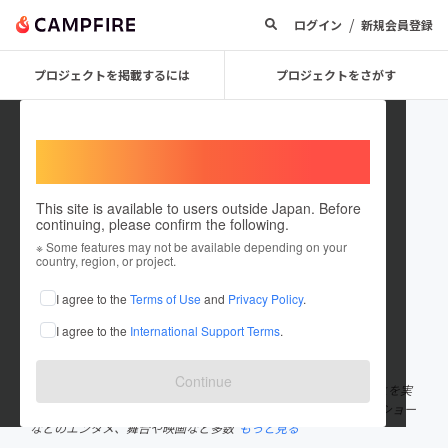
/
ログイン
新規会員登録
プロジェクトを掲載するには
プロジェクトをさがす
Welcome,
International users
This site is available to users outside Japan. Before
continuing, please confirm the following.
MONA concept
※ Some features may not be available depending on your
country, region, or project.
プロジェクトオーナー
I agree to the
Terms of Use
and
Privacy Policy
.
これまでに2件のプロジェクトを投稿しています
I agree to the
International Support Terms
.
在住国：未設定
出身国：未設定
Continue
株式会社MONA conceptです。 約100名のモデルと共に夢見たことを実
現していく集団です。 モデル業だけでなく、雑誌、ファッションショー
などのエンタメ、舞台や映画など多数
もっと見る