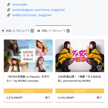
mona.style
www.instagram.com/mona_magazine/
twitter.com/mona_magazine
支援した
プロジェクト
投稿した
プロジェクト
0
2
『MONA写真集 in HawaiI』を作り
2019年春公開！！映画「ダメ女の法
たい！by MONA concept
則」presented by MONA
SUCCESS
SUCCESS
3,574,000JPY
終了
4,156,500JPY
終了