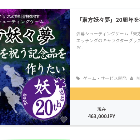
「東方妖々夢」20周年
弾幕シューティングゲーム「東方
エッチングのキャラクターグッズ
お...
ゲーム・サービス開発
M
現在
463,000JPY