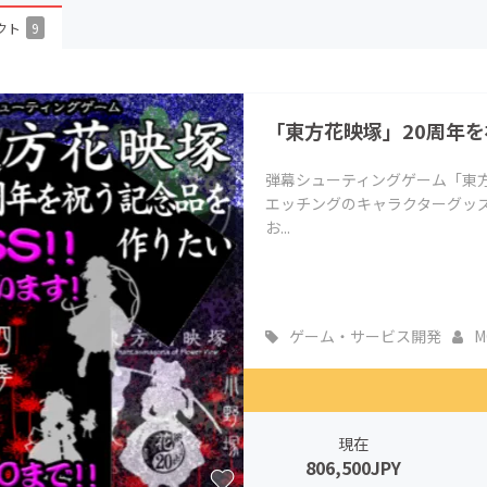
CAMPFIRE for Social Good
CAMPFIRE Creation
クト
9
CAMPFIREふるさと納税
machi-ya
コミュニティ
「東方花映塚」20周年
弾幕シューティングゲーム「東方
エッチングのキャラクターグッズ
お...
ゲーム・サービス開発
M
現在
806,500JPY