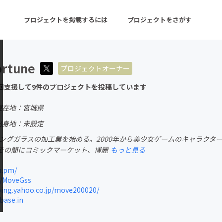
プロジェクトを掲載するには
プロジェクトをさがす
rtune
プロジェクトオーナー
ターン
注目の新着プロジェクト
募集終了が近いプロ
回支援して9件のプロジェクトを投稿しています
現在地：宮城県
音楽
舞台・パフォーマンス
出身地：未設定
ッチングガラスの加工業を始める。2000年から美少女ゲームのキャラク
ゲーム・サービス開発
フード・飲食店
その間にコミックマーケット、博麗
もっと見る
書籍・雑誌出版
アニメ・漫画
h.pm/
m/MoveGss
チャレンジ
ビューティー・ヘルス
ing.yahoo.co.jp/move200020/
base.in