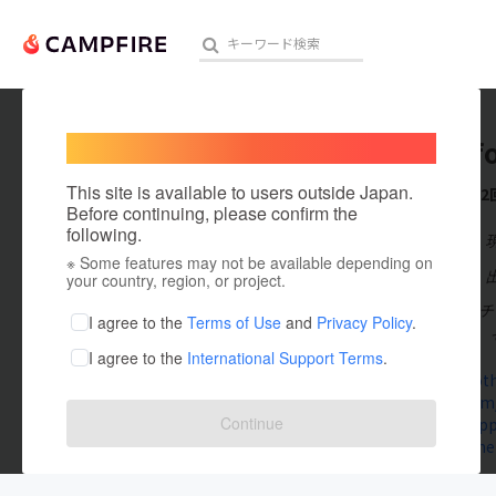
Welcome,
International users
MOVE_fo
人気のプロジェクト
注目のリ
This site is available to users outside Japan.
これまでに2
Before continuing, please confirm the
following.
在住国：日本
※ Some features may not be available depending on
アート・写真
出身国：日本
your country, region, or project.
1997年、エ
テクノロジー・ガジェット
I agree to the
Terms of Use
and
Privacy Policy
.
工房を構える。
I agree to the
International Support Terms
.
映像・映画
move.boot
twitter.co
ビジネス・起業
Continue
store.shopp
move03.the
まちづくり・地域活性化