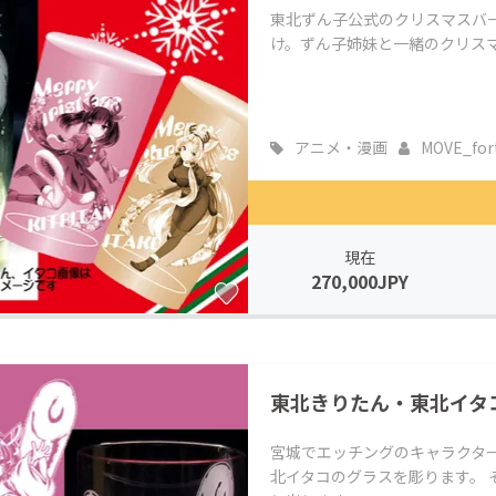
東北ずん子公式のクリスマスバ
け。ずん子姉妹と一緒のクリス
アニメ・漫画
MOVE_for
現在
270,000JPY
東北きりたん・東北イタ
宮城でエッチングのキャラクター
北イタコのグラスを彫ります。