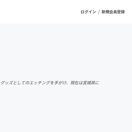
/
ログイン
新規会員登録
ジェクト
もうすぐ公開されます
プロダクト
ターグッズとしてのエッチングを手がけ、現在は宮城県に
ファッション
スポーツ
ケア
ソーシャルグッド