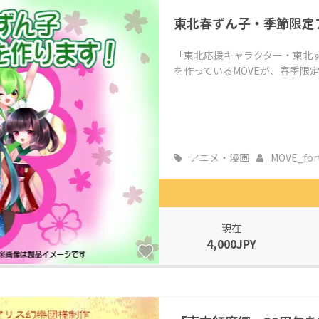
東北春ずん子・季節限定
「東北応援キャラクター・東北
を作っているMOVEが、春季限
アニメ・漫画
MOVE_for
現在
4,000JPY