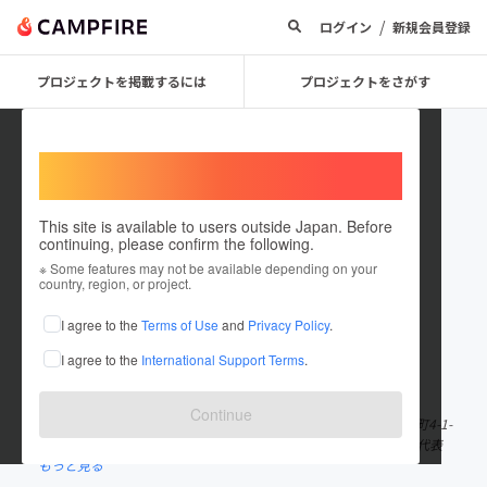
/
ログイン
新規会員登録
プロジェクトを掲載するには
プロジェクトをさがす
Welcome,
International users
This site is available to users outside Japan. Before
continuing, please confirm the following.
MSnet
※ Some features may not be available depending on your
country, region, or project.
プロジェクトオーナー
I agree to the
Terms of Use
and
Privacy Policy
.
これまでに1件のプロジェクトを投稿しています
I agree to the
International Support Terms
.
在住国：日本
現在地：埼玉県
出身国：日本
出身地：未設定
Continue
会社名：MSネット株式会社 所在地：〒351-0012 埼玉県朝霞市栄町4-1-
16 TEL 050-3733-1375（代表） FAX 048-487-8480 代表者：代表
もっと見る