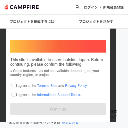
/
ログイン
新規会員登録
プロジェクトを掲載するには
プロジェクトをさがす
Welcome,
International users
This site is available to users outside Japan. Before
continuing, please confirm the following.
MUSICACTION
※ Some features may not be available depending on your
country, region, or project.
プロジェクトオーナー
I agree to the
Terms of Use
and
Privacy Policy
.
これまでに1回支援して2件のプロジェクトを投稿しています
I agree to the
International Support Terms
.
在住国：日本
現在地：東京都
出身国：日本
出身地：未設定
Continue
コンサルタント のプロフェッショナル『OFFICE BEE NEST』と映像制
作団体『株式会社Dream Ship』による、障がいのあるなしに関わらず
楽しめる音楽×演劇イベントを目
もっと見る