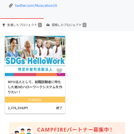
twitter.com/Musication16
支援した
プロジェクト
投稿した
プロジェクト
1
2
NPO法人として、就職困難者に特化
した第3のハローワークシステムを作
りたい！
FUNDED
2,376,334JPY
終了