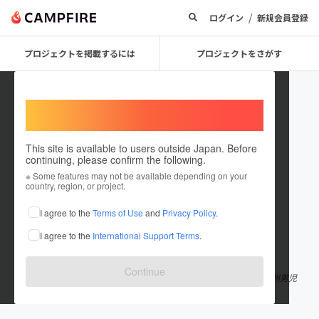
/
ログイン
新規会員登録
プロジェクトを掲載するには
プロジェクトをさがす
Welcome,
International users
This site is available to users outside Japan. Before
continuing, please confirm the following.
Machu_19
※ Some features may not be available depending on your
country, region, or project.
プロジェクトオーナー
I agree to the
Terms of Use
and
Privacy Policy
.
これまでに1件のプロジェクトを投稿しています
I agree to the
International Support Terms
.
在住国：日本
現在地：神奈川県
出身国：日本
出身地：福岡県
Continue
松尾と申します！ 超がつくほどのプラス思考で動物が大好きな九州男児
です！ 世界平和のために私の人生をかけて邁進していきます！