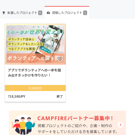
支援した
プロジェクト
投稿した
プロジェクト
0
1
アプリでボランティアへの一歩を踏
み出すきっかけを作りたい！
FUNDED
718,500JPY
終了