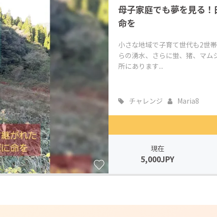
母子家庭でも夢を見る！
CAMPFIRE for Social Good
CAMPFIRE Creation
命を
CAMPFIREふるさと納税
machi-ya
コミュニティ
小さな地域で子育て世代も2世
らの湧水、さらに蛍、猪、マム
所にあります...
チャレンジ
Maria8
現在
5,000JPY