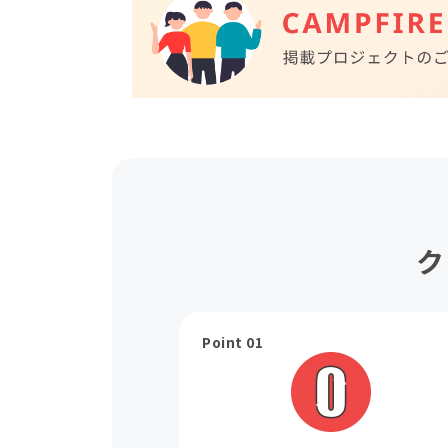
ク
Point 01