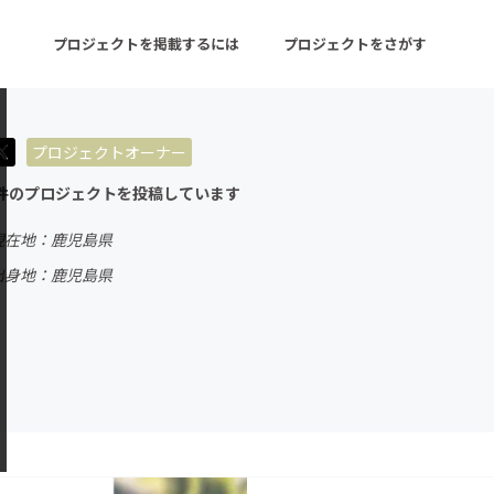
プロジェクトを掲載するには
プロジェクトをさがす
プロジェクトオーナー
ターン
注目の新着プロジェクト
募集終了が近いプロ
件のプロジェクトを投稿しています
現在地：鹿児島県
音楽
舞台・パフォーマンス
出身地：鹿児島県
ゲーム・サービス開発
フード・飲食店
書籍・雑誌出版
アニメ・漫画
チャレンジ
ビューティー・ヘルス