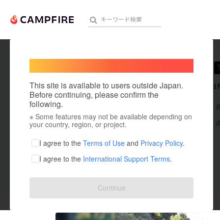
Welcome,
International users
Maria8
人気のプロジェクト
注目のリ
This site is available to users outside Japan.
これまでに1
Before continuing, please confirm the
following.
在住国：日本
※ Some features may not be available depending on
アート・写真
出身国：日本
your country, region, or project.
登録
テクノロジー・ガジェット
I agree to the
Terms of Use
and
Privacy Policy
.
I agree to the
International Support Terms
.
映像・映画
ビジネス・起業
投稿した
プロジェクト
1
Continue
まちづくり・地域活性化