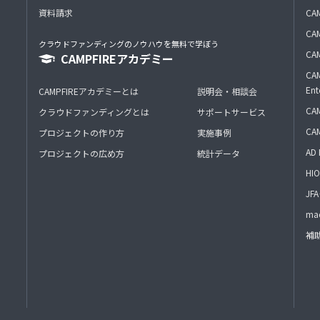
資料請求
CA
CAM
クラウドファンディングのノウハウを無料で学ぼう
CAM
CAMPFIREアカデミー
CAM
Ent
CAMPFIREアカデミーとは
説明会・相談会
CAM
クラウドファンディングとは
サポートサービス
CA
プロジェクトの作り方
実施事例
AD 
プロジェクトの広め方
統計データ
HIO
J
mac
補