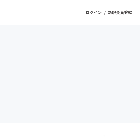
/
ログイン
新規会員登録
ジェクト
もうすぐ公開されます
プロダクト
ファッション
スポーツ
ケア
ソーシャルグッド