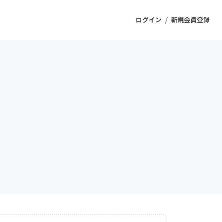
/
ログイン
新規会員登録
ジェクト
もうすぐ公開されます
プロダクト
ファッション
スポーツ
ケア
ソーシャルグッド