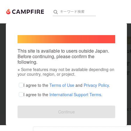
Welcome,
International users
Maro4
プ
人気のプロジェクト
注目のリ
This site is available to users outside Japan.
これまでに1
Before continuing, please confirm the
following.
在住国：未設定
※ Some features may not be available depending on
アート・写真
出身国：未設定
your country, region, or project.
テクノロジー・ガジェット
I agree to the
Terms of Use
and
Privacy Policy
.
I agree to the
International Support Terms
.
映像・映画
ビジネス・起業
支援した
プロジェクト
0
投稿した
プロジェ
Continue
まちづくり・地域活性化