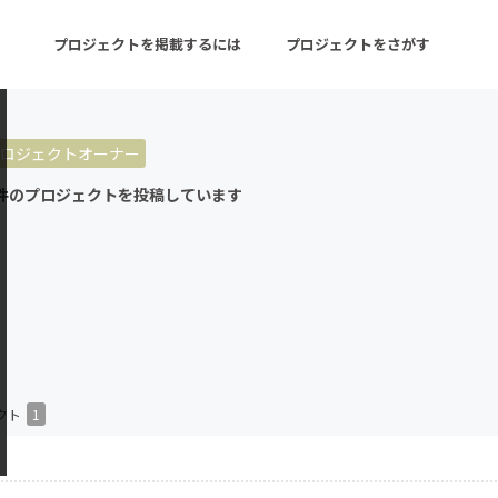
プロジェクトを掲載するには
プロジェクトをさがす
ロジェクトオーナー
ターン
注目の新着プロジェクト
募集終了が近いプロ
件のプロジェクトを投稿しています
音楽
舞台・パフォーマンス
ゲーム・サービス開発
フード・飲食店
書籍・雑誌出版
アニメ・漫画
チャレンジ
ビューティー・ヘルス
クト
1