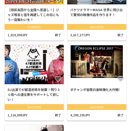
【陸前高田から全国へ恩返し！】ジ
バケツドラマーMASA 世界に飛び出
ャズ喫茶と宿を再建してこの街にも
て驚愕の映像作品を作ります！
う一度賑わいを！
FUNDED
SUCCESS
1,018,000JPY
終了
3,617,277JPY
終了
DJ出演で47都道府県を制覇！残り３
ダチャンボ皆既日食映像化大作戦!
０県への遠征費をサポートして欲し
い！
SUCCESS
SUCCESS
1,126,000JPY
終了
4,290,105JPY
終了