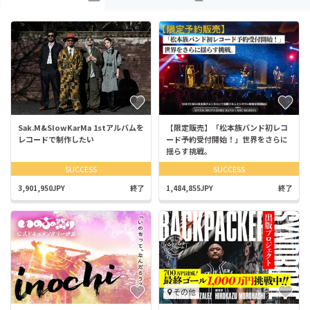
Sak.M&SlowKarMa 1stアルバムを
【限定販売】「松本族バンド初レコ
レコードで制作したい
ード予約受付開始！」世界をさらに
揺らす挑戦。
SUCCESS
SUCCESS
3,901,950JPY
終了
1,484,855JPY
終了
その他