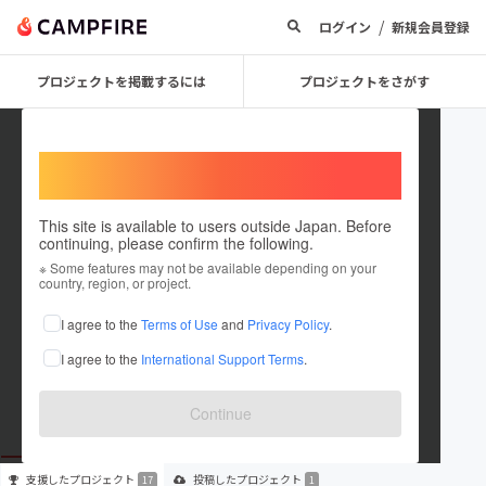
/
ログイン
新規会員登録
プロジェクトを掲載するには
プロジェクトをさがす
Welcome,
International users
This site is available to users outside Japan. Before
continuing, please confirm the following.
MasakiObari
※ Some features may not be available depending on your
country, region, or project.
プロジェクトオーナー
I agree to the
Terms of Use
and
Privacy Policy
.
これまでに17回支援して1件のプロジェクトを投稿しています
I agree to the
International Support Terms
.
在住国：日本
現在地：未設定
出身国：日本
出身地：未設定
Continue
支援した
プロジェクト
投稿した
プロジェクト
17
1