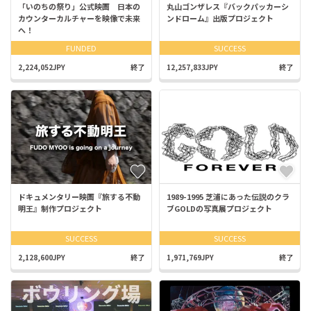
「いのちの祭り」公式映画 日本の
丸山ゴンザレス『バックパッカーシ
カウンターカルチャーを映像で未来
ンドローム』出版プロジェクト
へ！
FUNDED
SUCCESS
2,224,052JPY
終了
12,257,833JPY
終了
ドキュメンタリー映画『旅する不動
1989-1995 芝浦にあった伝説のクラ
明王』制作プロジェクト
ブGOLDの写真展プロジェクト
SUCCESS
SUCCESS
2,128,600JPY
終了
1,971,769JPY
終了