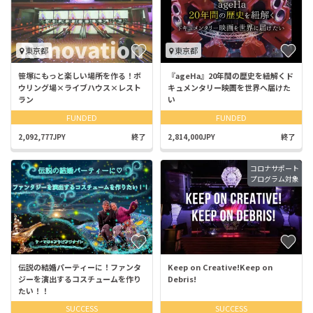
東京都
東京都
笹塚にもっと楽しい場所を作る！ボ
『ageHa』20年間の歴史を紐解くド
ウリング場×ライブハウス×レスト
キュメンタリー映画を世界へ届けた
ラン
い
FUNDED
FUNDED
2,092,777JPY
終了
2,814,000JPY
終了
コロナサポート
プログラム対象
伝説の結婚パーティーに！ファンタ
Keep on Creative!Keep on
ジーを演出するコスチュームを作り
Debris!
たい！！
SUCCESS
SUCCESS