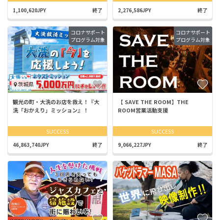
1,100,620JPY
終了
2,276,586JPY
終了
コロナサポート
コロナサポート
プログラム対象
プログラム対象
茨城県
観光の町・大洗のお店を救え！『大
【 SAVE THE ROOM】THE
洗「おかえり」ミッション』！
ROOM営業活動支援
SUCCESS
SUCCESS
46,863,740JPY
終了
9,066,227JPY
終了