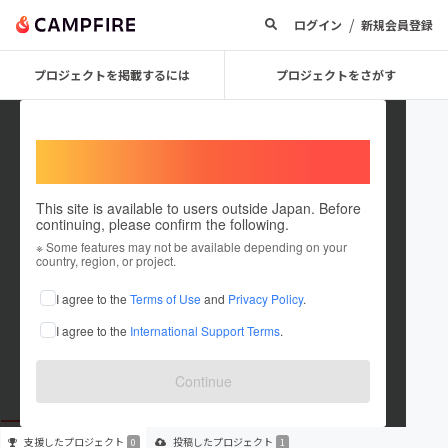
/
ログイン
新規会員登録
プロジェクトを掲載するには
プロジェクトをさがす
Welcome,
International users
This site is available to users outside Japan. Before
continuing, please confirm the following.
Masao Akashi
※ Some features may not be available depending on your
country, region, or project.
プロジェクトオーナー
I agree to the
Terms of Use
and
Privacy Policy
.
これまでに1件のプロジェクトを投稿しています
I agree to the
International Support Terms
.
在住国：日本
現在地：神奈川県
出身国：日本
出身地：兵庫県
Continue
支援した
プロジェクト
投稿した
プロジェクト
0
1