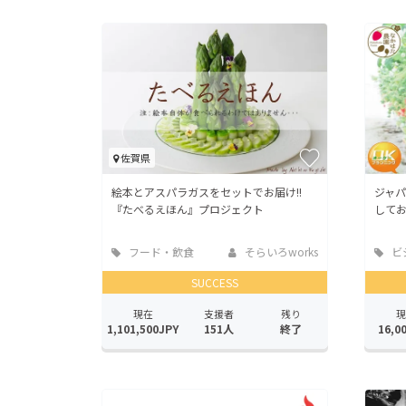
佐賀県
絵本とアスパラガスをセットでお届け!!
ジャ
『たべるえほん』プロジェクト
して
フード・飲食
そらいろworks
ビ
店
業
SUCCESS
現在
支援者
残り
現
1,101,500JPY
151人
終了
16,0