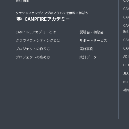
資料請求
CA
CAM
クラウドファンディングのノウハウを無料で学ぼう
CAM
CAMPFIREアカデミー
CAM
Ent
CAMPFIREアカデミーとは
説明会・相談会
CAM
クラウドファンディングとは
サポートサービス
CA
プロジェクトの作り方
実施事例
AD 
プロジェクトの広め方
統計データ
HIO
J
mac
補