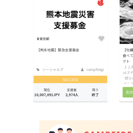
東京都
【熊本地震】緊急支援募金
【牡
食べ
クト
１１
ソーシャルグ
campfirejp
stス
ッド
唸ら
SUCCESS
と）
栄え
現在
支援者
残り
10,007,091JPY
2,974人
終了
てい
リ