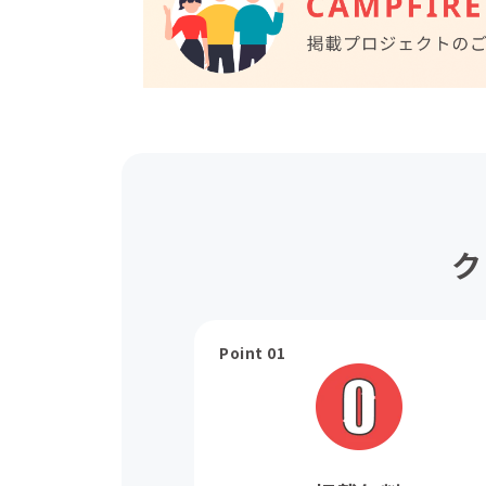
ク
Point 01