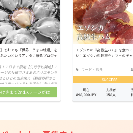
蠣】それでも「世界一うまい牡蠣」を
エゾシカの『高級生ハム』を食べて
てみたいというアナタに贈るプロジェ
い！エゾシカ料理専門カフェのチャ
月１１日まで限定【先行予約開始】1
フード・飲食
テージの牡蠣でさえあのホリエモンを
店
せるほどの出来栄え（動画参照のこ
SUCCESS
2ndステージはそれを遥かに凌ぐ出来
、そしていままで日本の市場に出回っ
現在
支援者
おかけさまで2ndステージがはじまりました。詳しくはこちら！
898,000JPY
158人
ない牡蠣や、世界初となるさらなるバ
エーション（品種）も登場する。