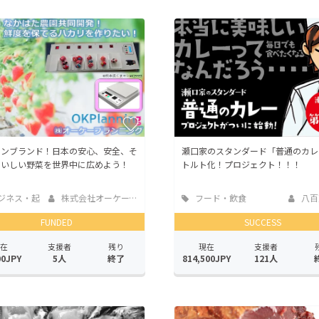
CAMPFIRE for Social Good
CAMPFIRE Creation
CAMPFIREふるさと納税
machi-ya
コミュニティ
パンブランド！日本の安心、安全、そ
瀬口家のスタンダード「普通のカレ
おいしい野菜を世界中に広めよう！
トルト化！プロジェクト！！！
ジネス・起
株式会社オーケープ...
フード・飲食
八百
店
FUNDED
SUCCESS
在
支援者
残り
現在
支援者
00JPY
5人
終了
814,500JPY
121人