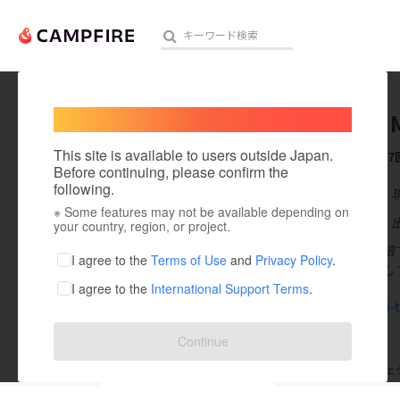
Welcome,
International users
Masaya 
人気のプロジェクト
注目のリ
This site is available to users outside Japan.
これまでに7
Before continuing, please confirm the
following.
在住国：日本
※ Some features may not be available depending on
アート・写真
出身国：日本
your country, region, or project.
宮崎で水耕栽培
テクノロジー・ガジェット
I agree to the
Terms of Use
and
Privacy Policy
.
川町に引っ越し
I agree to the
International Support Terms
.
映像・映画
www.mori-
ビジネス・起業
Continue
まちづくり・地域活性化
支援した
プロジェクト
7
投稿した
プロジェ