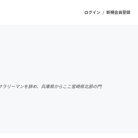
/
ログイン
新規会員登録
ジェクト
もうすぐ公開されます
プロダクト
にサラリーマンを辞め、兵庫県からここ宮崎県北部の門
ファッション
スポーツ
ケア
ソーシャルグッド