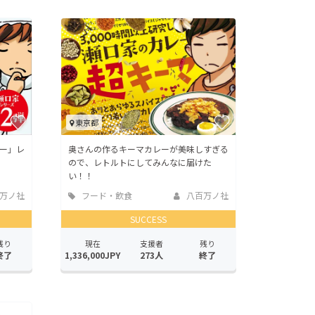
東京都
ー」レ
奥さんの作るキーマカレーが美味しすぎる
ので、レトルトにしてみんなに届けた
い！！
万ノ社
フード・飲食
八百万ノ社
店
SUCCESS
残り
現在
支援者
残り
終了
1,336,000JPY
273人
終了