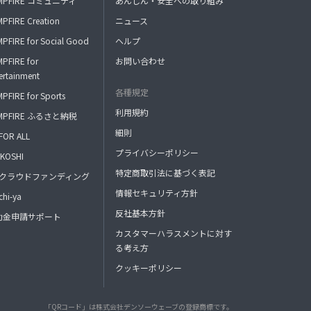
MPFIRE コミュニティ
あんしん・安全への取り組み
PFIRE Creation
ニュース
PFIRE for Social Good
ヘルプ
PFIRE for
お問い合わせ
ertainment
各種規定
PFIRE for Sports
利用規約
MPFIRE ふるさと納税
細則
FOR ALL
プライバシーポリシー
KOSHI
特定商取引法に基づく表記
FAクラウドファンディング
情報セキュリティ方針
hi-ya
反社基本方針
助金申請サポート
カスタマーハラスメントに対す
る考え方
クッキーポリシー
「QRコード」は株式会社デンソーウェーブの登録商標です。