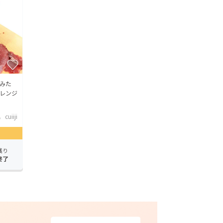
みた
レンジ
cuiiji
残り
終了