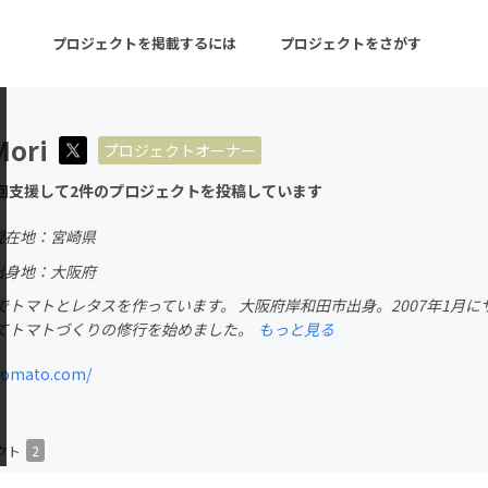
プロジェクトを掲載するには
プロジェクトをさがす
Mori
プロジェクトオーナー
ターン
注目の新着プロジェクト
募集終了が近いプロ
回支援して2件のプロジェクトを投稿しています
現在地：宮崎県
音楽
舞台・パフォーマンス
出身地：大阪府
でトマトとレタスを作っています。 大阪府岸和田市出身。2007年1月
ゲーム・サービス開発
フード・飲食店
てトマトづくりの修行を始めました。
もっと見る
書籍・雑誌出版
アニメ・漫画
tomato.com/
チャレンジ
ビューティー・ヘルス
クト
2