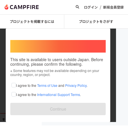
/
ログイン
新規会員登録
プロジェクトを掲載するには
プロジェクトをさがす
Welcome,
International users
This site is available to users outside Japan. Before
continuing, please confirm the following.
Masuda Masayuki
※ Some features may not be available depending on your
country, region, or project.
これまでに1回支援しています
I agree to the
Terms of Use
and
Privacy Policy
.
在住国：未設定
I agree to the
International Support Terms
.
出身国：未設定
Continue
支援した
プロジェクト
投稿した
プロジェクト
1
0