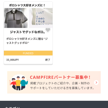
ポロシャツ大好きメンズに贈る“ジ
ャストグッドポロ”
FUNDED
33,000JPY
終了