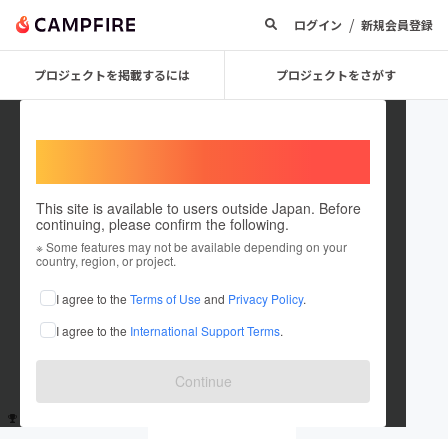
/
ログイン
新規会員登録
プロジェクトを掲載するには
プロジェクトをさがす
Welcome,
International users
This site is available to users outside Japan. Before
continuing, please confirm the following.
Masuda Masayuki
※ Some features may not be available depending on your
country, region, or project.
これまでに1回支援しています
I agree to the
Terms of Use
and
Privacy Policy
.
在住国：未設定
I agree to the
International Support Terms
.
出身国：未設定
Continue
支援した
プロジェクト
投稿した
プロジェクト
1
0