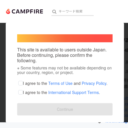
Welcome,
International users
Maya Ay
人気のプロジェクト
注目のリ
This site is available to users outside Japan.
これまでに4
Before continuing, please confirm the
following.
在住国：日本
※ Some features may not be available depending on
アート・写真
出身国：日本
your country, region, or project.
元宝塚歌劇団男
テクノロジー・ガジェット
I agree to the
Terms of Use
and
Privacy Policy
.
ています！ 【
I agree to the
International Support Terms
.
映像・映画
www.youtub
kusagumi.c
ビジネス・起業
Continue
ameblo.jp/
www.facebo
まちづくり・地域活性化
www.instag