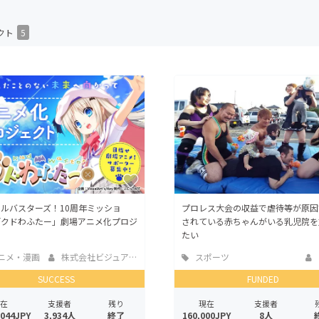
CAMPFIRE for Social Good
CAMPFIRE Creation
クト
5
CAMPFIREふるさと納税
machi-ya
コミュニティ
ルバスターズ！10周年ミッショ
プロレス大会の収益で虐待等が原因
「クドわふたー」劇場アニメ化プロジ
されている赤ちゃんがいる乳児院を
ト
たい
ニメ・漫画
株式会社ビジュアルアーツ
スポーツ
SUCCESS
FUNDED
在
支援者
残り
現在
支援者
,044JPY
3,934人
終了
160,000JPY
8人