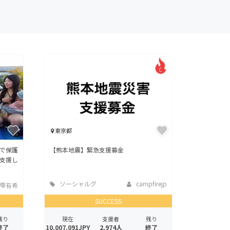
東京都
で保護
【熊本地震】緊急支援募金
支援し
ソーシャルグ
campfirejp
雫有希
ッド
SUCCESS
残り
現在
支援者
残り
終了
10,007,091JPY
2,974人
終了