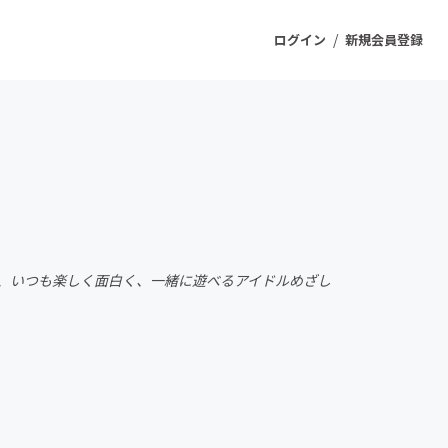
/
ログイン
新規会員登録
ジェクト
もうすぐ公開されます
プロダクト
で、いつも楽しく面白く、一緒に遊べるアイドルめざし
ファッション
スポーツ
ケア
ソーシャルグッド