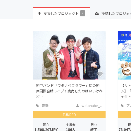
支援した
プロジェクト
4
投稿した
プロジェ
神戸バンド「ワタナベフラワー」初の神
【リト
戸国際会館ライブ！完売したのはいいけれ
ン】
ど…
ェク
音楽
watanabe_...
ア
FUNDED
現在
支援者
残り
現
1,508,207JPY
186人
終了
78,047