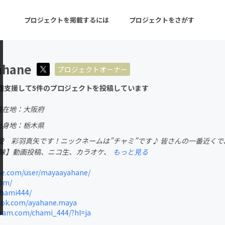
プロジェクトを掲載するには
プロジェクトをさがす
ahane
プロジェクトオーナー
ターン
注目の新着プロジェクト
募集終了が近いプロ
回支援して5件のプロジェクトを投稿しています
現在地：大阪府
音楽
舞台・パフォーマンス
出身地：栃木県
役 彩羽真矢です！ニックネームは”チャミ”です♪ 皆さんの一番近く
ゲーム・サービス開発
フード・飲食店
趣味】動画投稿、ニコ生、カラオケ、
もっと見る
書籍・雑誌出版
アニメ・漫画
e.com/user/mayaayahane/
om/
チャレンジ
ビューティー・ヘルス
chami444/
ok.com/ayahane.maya
ram.com/chami_444/?hl=ja