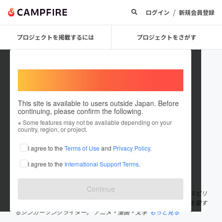
/
ログイン
新規会員登録
プロジェクトを掲載するには
プロジェクトをさがす
Welcome,
International users
This site is available to users outside Japan. Before
continuing, please confirm the following.
蓮音まゆ
※ Some features may not be available depending on your
country, region, or project.
プロジェクトオーナー
I agree to the
Terms of Use
and
Privacy Policy
.
これまでに10回支援して5件のプロジェクトを投稿しています
I agree to the
International Support Terms
.
在住国：日本
現在地：東京都
出身国：日本
出身地：静岡県
Continue
静岡県出身のシンガーソングライターギター弾き語り、バンド。 スピリ
チュアルでファンタジーでSF。 森や自然や宇宙、精神世界の調和を愛す
るシンガーソングライター。 アニメ・漫画・文学
もっと見る