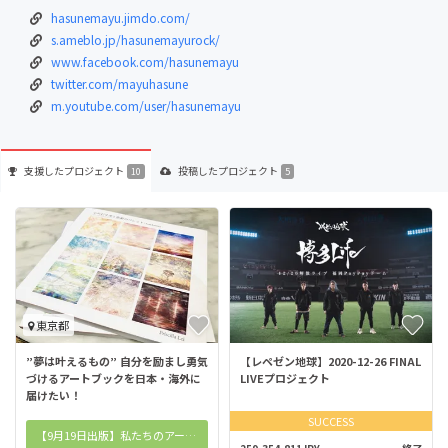
hasunemayu.jimdo.com/
s.ameblo.jp/hasunemayurock/
www.facebook.com/hasunemayu
twitter.com/mayuhasune
m.youtube.com/user/hasunemayu
支援した
プロジェクト
投稿した
プロジェクト
10
5
東京都
”夢は叶えるもの” 自分を励まし勇気
【レペゼン地球】2020-12-26 FINAL
づけるアートブックを日本・海外に
LIVEプロジェクト
届けたい！
SUCCESS
【9月19日出版】私たちのアートブック第二弾をお迎えする