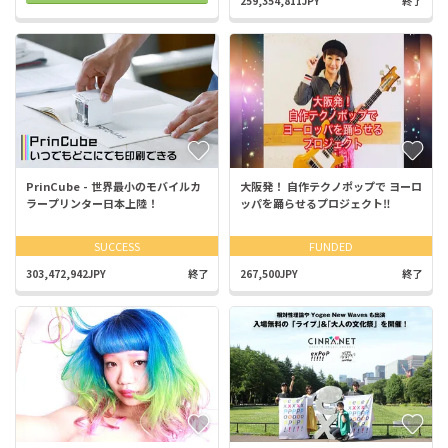
259,354,811JPY
終了
PrinCube - 世界最小のモバイルカ
大阪発！ 自作テクノポップで ヨーロ
ラープリンター日本上陸！
ッパを踊らせるプロジェクト‼︎
SUCCESS
FUNDED
303,472,942JPY
終了
267,500JPY
終了