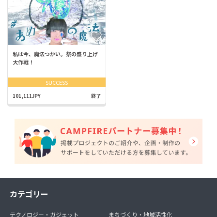
私は今、魔法つかい。祭の盛り上げ
大作戦！
SUCCESS
101,111JPY
終了
カテゴリー
テクノロジー・ガジェット
まちづくり・地域活性化