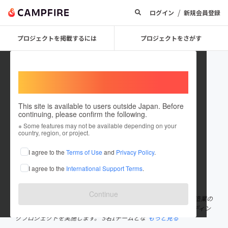
/
ログイン
新規会員登録
プロジェクトを掲載するには
プロジェクトをさがす
Welcome,
International users
This site is available to users outside Japan. Before
continuing, please confirm the following.
明和工業株式会社
※ Some features may not be available depending on your
country, region, or project.
プロジェクトオーナー
I agree to the
Terms of Use
and
Privacy Policy
.
これまでに2件のプロジェクトを投稿しています
I agree to the
International Support Terms
.
在住国：日本
現在地：新潟県
出身国：日本
出身地：新潟県
Continue
創業55年を迎えた水インフラをつくる明和工業株式会社です。 製造業の
弊社では、19拠点の全国の社員から有志を募ってクラウドファンディン
グプロジェクトを実施します。 5名1チームとな
もっと見る