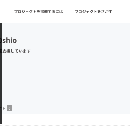
プロジェクトを掲載するには
プロジェクトをさがす
Oshio
ターン
注目の新着プロジェクト
募集終了が近いプロ
回支援しています
音楽
舞台・パフォーマンス
ゲーム・サービス開発
フード・飲食店
書籍・雑誌出版
アニメ・漫画
チャレンジ
ビューティー・ヘルス
クト
0