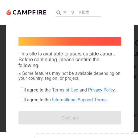
Welcome,
International users
Minami 
人気のプロジェクト
注目のリ
This site is available to users outside Japan.
これまでに1
Before continuing, please confirm the
following.
在住国：未設定
※ Some features may not be available depending on
アート・写真
出身国：未設定
your country, region, or project.
テクノロジー・ガジェット
I agree to the
Terms of Use
and
Privacy Policy
.
I agree to the
International Support Terms
.
映像・映画
ビジネス・起業
支援した
プロジェクト
1
投稿した
プロジェ
Continue
まちづくり・地域活性化