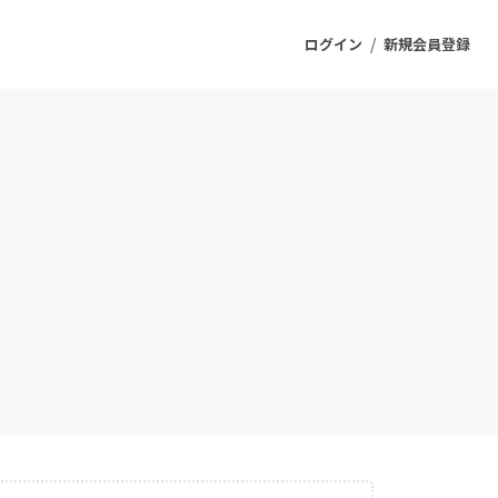
/
ログイン
新規会員登録
ジェクト
もうすぐ公開されます
プロダクト
ファッション
スポーツ
ケア
ソーシャルグッド