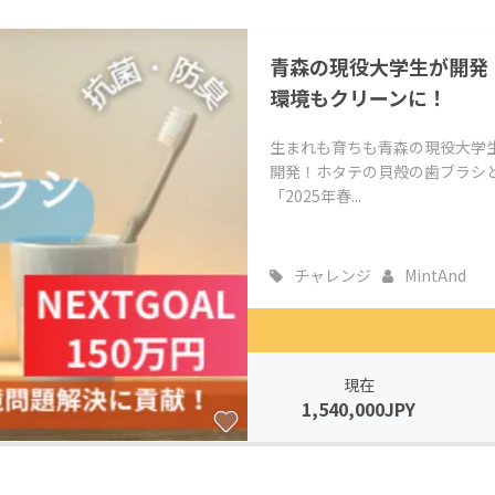
CAMPFIRE for Social Good
CAMPFIRE Creation
青森の現役大学生が開発
CAMPFIREふるさと納税
machi-ya
コミュニティ
環境もクリーンに！
生まれも育ちも青森の現役大学
開発！ホタテの貝殻の歯ブラシ
「2025年春...
チャレンジ
MintAnd
現在
1,540,000JPY