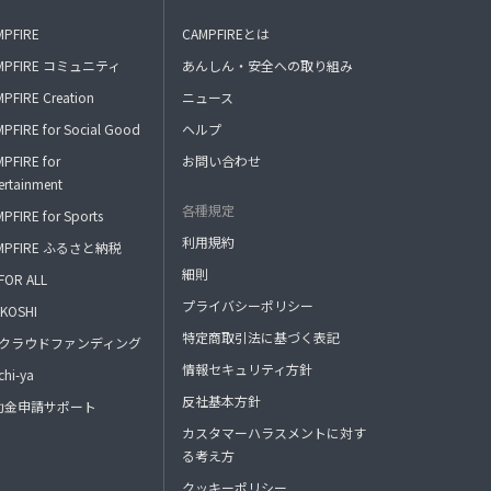
MPFIRE
CAMPFIREとは
MPFIRE コミュニティ
あんしん・安全への取り組み
PFIRE Creation
ニュース
PFIRE for Social Good
ヘルプ
PFIRE for
お問い合わせ
ertainment
各種規定
PFIRE for Sports
利用規約
MPFIRE ふるさと納税
細則
FOR ALL
プライバシーポリシー
KOSHI
特定商取引法に基づく表記
FAクラウドファンディング
情報セキュリティ方針
hi-ya
反社基本方針
助金申請サポート
カスタマーハラスメントに対す
る考え方
クッキーポリシー