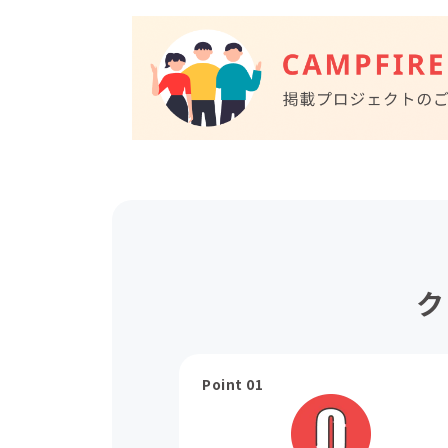
ク
Point 01