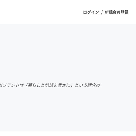
/
ログイン
新規会員登録
ジェクト
もうすぐ公開されます
プロダクト
🎓 当ブランドは「暮らしと地球を豊かに」という理念の
ファッション
スポーツ
ケア
ソーシャルグッド