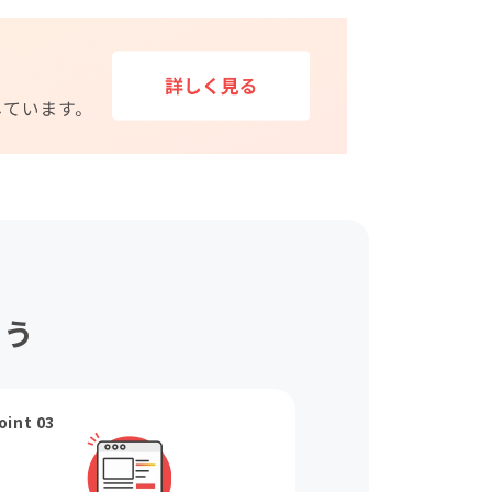
ょう
oint 03