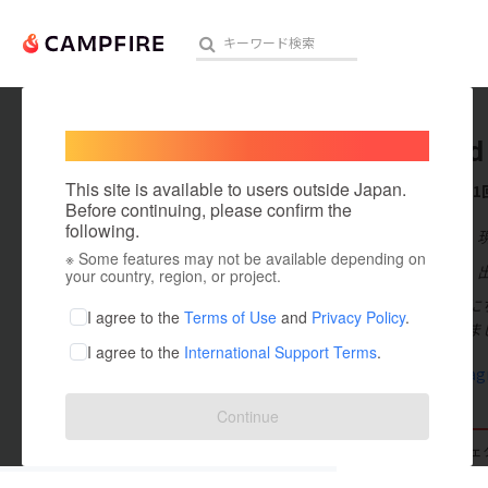
Welcome,
International users
MintAnd
人気のプロジェクト
注目のリ
This site is available to users outside Japan.
これまでに1
Before continuing, please confirm the
following.
在住国：日本
※ Some features may not be available depending on
アート・写真
出身国：日本
your country, region, or project.
みなさんこんにち
テクノロジー・ガジェット
I agree to the
Terms of Use
and
Privacy Policy
.
もと立ち上げま
I agree to the
International Support Terms
.
映像・映画
www.instag
ビジネス・起業
Continue
まちづくり・地域活性化
支援した
プロジェクト
1
投稿した
プロジェ