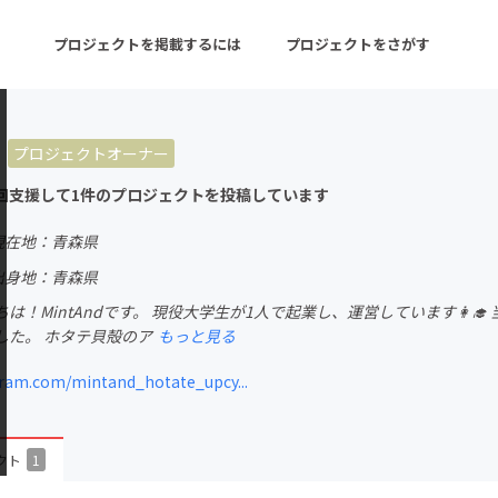
プロジェクトを掲載するには
プロジェクトをさがす
プロジェクトオーナー
ターン
注目の新着プロジェクト
募集終了が近いプロ
回支援して1件のプロジェクトを投稿しています
現在地：青森県
音楽
舞台・パフォーマンス
出身地：青森県
は！MintAndです。 現役大学生が1人で起業し、運営しています👩‍
ゲーム・サービス開発
フード・飲食店
した。 ホタテ貝殻のア
もっと見る
書籍・雑誌出版
アニメ・漫画
ram.com/mintand_hotate_upcy...
チャレンジ
ビューティー・ヘルス
クト
1