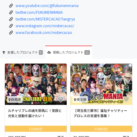
www.youtube.com/@fukumenmania
twitter.com/FUKUMENMANIA
twitter.com/MISTERCACAO?lang=ja
www.instagram.com/mistercacao/
www.facebook.com/mistercacao
支援した
プロジェクト
投稿した
プロジェクト
0
11
群馬県
埼玉県
ルチャリブレの魂を群馬に！笑顔と
【埼玉県三郷市】福祉チャリティー
元気と感動を届けたい！
プロレスの支援を募集！
FUNDED
FUNDED