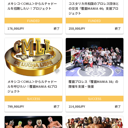
メキシコ＜CMLL＞からルチャドー
コスタリカ共和国のプロレス団体と
ルを招聘したい！プロジェクト
の交流「覆面MANIA 44」支援プロ
ジェクト
FUNDED
FUNDED
176,000JPY
終了
258,000JPY
終了
メキシコ＜CMLL＞からルチャドー
覆面プロレス『覆面MANIA 38』の
ルを呼びたい！覆面MANIA 41プロ
開催を支援・後援
ジェクト
SUCCESS
SUCCESS
799,900JPY
終了
214,000JPY
終了