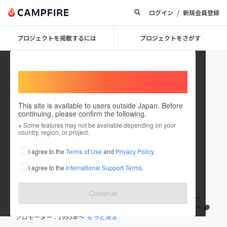
/
ログイン
新規会員登録
プロジェクトを掲載するには
プロジェクトをさがす
Welcome,
International users
This site is available to users outside Japan. Before
continuing, please confirm the following.
ミステル・カカオ
※ Some features may not be available depending on your
country, region, or project.
プロジェクトオーナー
I agree to the
Terms of Use
and
Privacy Policy
.
これまでに11件のプロジェクトを投稿しています
I agree to the
International Support Terms
.
在住国：日本
現在地：群馬県
出身国：日本
出身地：京都府
Continue
MISTER CACAO（ミステル・カカオ） ●プロレスラー（ルチャドー
ル）：2000年〜（CMLL、覆面MANIA等） ●マスク職人：1992年〜 ●
プロモーター：1993年〜
もっと見る