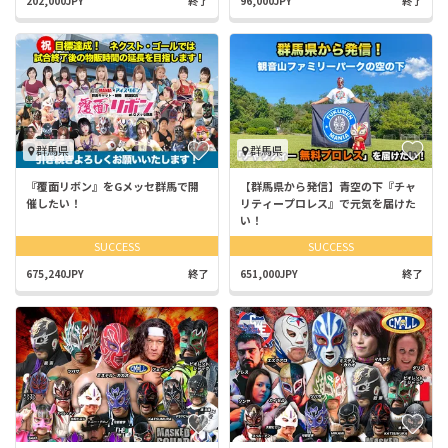
202,000JPY
終了
96,000JPY
終了
群馬県
群馬県
『覆面リボン』をGメッセ群馬で開
【群馬県から発信】青空の下『チャ
催したい！
リティープロレス』で元気を届けた
い！
SUCCESS
SUCCESS
675,240JPY
終了
651,000JPY
終了