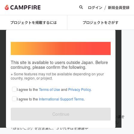
/
ログイン
新規会員登録
プロジェクトを掲載するには
プロジェクトをさがす
Welcome,
International users
This site is available to users outside Japan. Before
continuing, please confirm the following.
Mitsuhiro Genda
※ Some features may not be available depending on your
country, region, or project.
プロジェクトオーナー
I agree to the
Terms of Use
and
Privacy Policy
.
これまでに73回支援して1件のプロジェクトを投稿しています
I agree to the
International Support Terms
.
在住国：日本
現在地：兵庫県
出身国：日本
出身地：大阪府
Continue
どーもどーも大阪府出身、現在沖縄在住です。 まだ経験した事ない事を
アグレッシブに行動することを心がけています。 「まずやってみる」
「ほないこか」を合言葉に、３０代半ばを爆進中