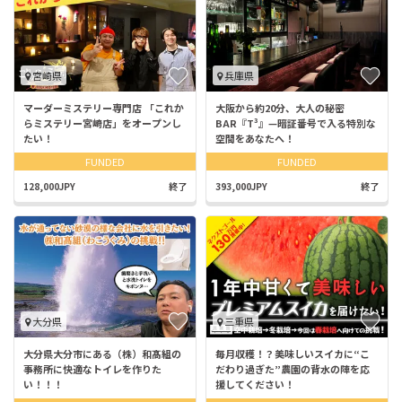
宮崎県
兵庫県
マーダーミステリー専門店 「これか
大阪から約20分、大人の秘密
らミステリー宮崎店」をオープンし
BAR『T³』—暗証番号で入る特別な
たい！
空間をあなたへ！
FUNDED
FUNDED
128,000JPY
終了
393,000JPY
終了
大分県
三重県
大分県大分市にある（株）和髙組の
毎月収穫！？美味しいスイカに“こ
事務所に快適なトイレを作りた
だわり過ぎた”農園の背水の陣を応
い！！！
援してください！