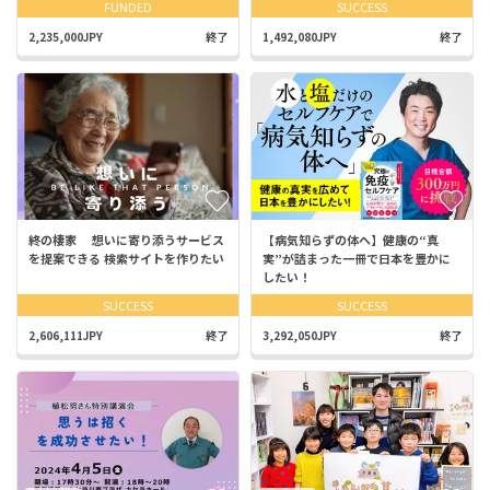
FUNDED
SUCCESS
2,235,000JPY
終了
1,492,080JPY
終了
終の棲家 想いに寄り添うサービス
【病気知らずの体へ】健康の“真
を提案できる 検索サイトを作りたい
実”が詰まった一冊で日本を豊かに
したい！
SUCCESS
SUCCESS
2,606,111JPY
終了
3,292,050JPY
終了