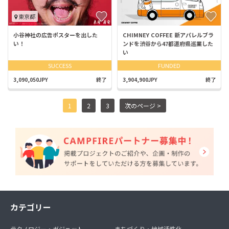
東京都
小谷神社の広告ポスターを出した
CHIMNEY COFFEE 新アパレルブラ
い！
ンドを渋谷から47都道府県巡業した
い
SUCCESS
FUNDED
3,090,050JPY
終了
3,904,900JPY
終了
1
2
3
次のページ >
カテゴリー
テクノロジー・ガジェット
まちづくり・地域活性化