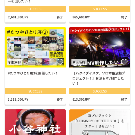
ーを出したい！
SUCCESS
SUCCESS
2,601,800JPY
終了
865,600JPY
終了
東京都
大阪府
#たつやひとり展2を開催したい！
【ハクイダイスケ、ソロ本格活動プ
ロジェクト！】音源＆MV制作した
い！
SUCCESS
SUCCESS
1,113,000JPY
終了
613,300JPY
終了