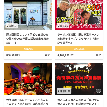
大阪府
東京都
週３回開設している子ども食堂ひみ
ラーメン激戦区中野に家系ラーメン
つ基地の2023年度の活動資金を集め
箕輪家をオープンさせたい！『東京
たい！！
から世界へ』
FUNDED
SUCCESS
880,500JPY
終了
4,101,000JPY
終了
神奈川県
大阪の地下鉄にホームレス小谷コミ
大人による大人のための『真夜中の
ュニティ「小谷家族」の広告ポスタ
大人の文化祭』を成功させたい！！