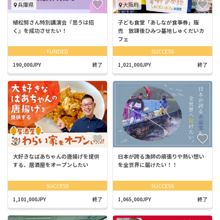
兵庫県
大阪府
植松努さん特別講演会『思うは招
子ども食堂「あしなが食事券」販
く』を成功させたい！
売 放課後ひみつ基地しゅくだいカ
フェ
FUNDED
SUCCESS
190,000JPY
終了
1,021,000JPY
終了
大好きなばあちゃんの唐揚げを提供
日本が誇る漁師の頑張りや熱い想い
する、居酒屋をオープンしたい
を全世界に届けたい！！
SUCCESS
SUCCESS
1,101,000JPY
終了
1,065,000JPY
終了