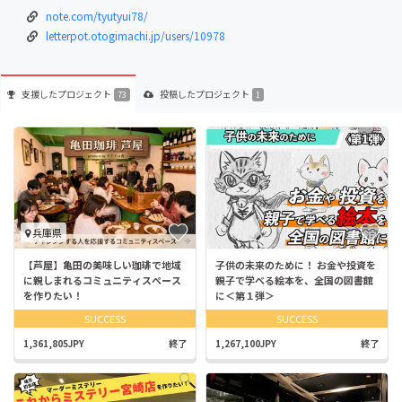
note.com/tyutyui78/
letterpot.otogimachi.jp/users/10978
支援した
プロジェクト
投稿した
プロジェクト
73
1
兵庫県
【芦屋】亀田の美味しい珈琲で地域
子供の未来のために！ お金や投資を
に親しまれるコミュニティスペース
親子で学べる絵本を、全国の図書館
を作りたい！
に＜第１弾＞
SUCCESS
SUCCESS
1,361,805JPY
終了
1,267,100JPY
終了