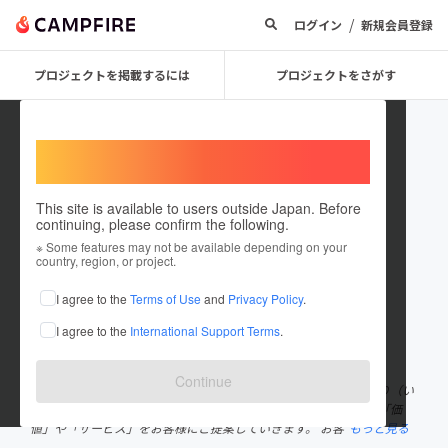
/
ログイン
新規会員登録
プロジェクトを掲載するには
プロジェクトをさがす
Welcome,
International users
This site is available to users outside Japan. Before
continuing, please confirm the following.
Mitsuyoshishouten
※ Some features may not be available depending on your
country, region, or project.
プロジェクトオーナー
I agree to the
Terms of Use
and
Privacy Policy
.
これまでに20件のプロジェクトを投稿しています
I agree to the
International Support Terms
.
在住国：日本
現在地：東京都
出身国：日本
出身地：東京都
Continue
株式会社「株式会社 三芳商店」は、「鮮やか（あざやか）で彩り（い
ろどり）のある上質な世界」へ私たちの生活を変化させてくれる「価
値」や「サービス」をお客様にご提案していきます。 お客
もっと見る