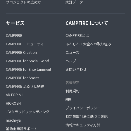
プロジェクトの広め方
統計データ
サービス
CAMPFIRE について
CAMPFIRE
CAMPFIREとは
CAMPFIRE コミュニティ
あんしん・安全への取り組み
CAMPFIRE Creation
ニュース
CAMPFIRE for Social Good
ヘルプ
CAMPFIRE for Entertainment
お問い合わせ
CAMPFIRE for Sports
各種規定
CAMPFIRE ふるさと納税
利用規約
AD FOR ALL
細則
HIOKOSHI
プライバシーポリシー
JFAクラウドファンディング
特定商取引法に基づく表記
machi-ya
情報セキュリティ方針
補助金申請サポート