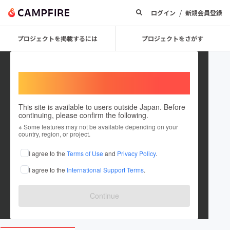
/
ログイン
新規会員登録
プロジェクトを掲載するには
プロジェクトをさがす
Welcome,
International users
This site is available to users outside Japan. Before
continuing, please confirm the following.
沖縄サムライ MG
※ Some features may not be available depending on your
country, region, or project.
プロジェクトオーナー
I agree to the
Terms of Use
and
Privacy Policy
.
これまでに2件のプロジェクトを投稿しています
I agree to the
International Support Terms
.
在住国：日本
現在地：沖縄県
出身国：日本
出身地：沖縄県
Continue
www.youtube.com/@OKINAWASAMURAI