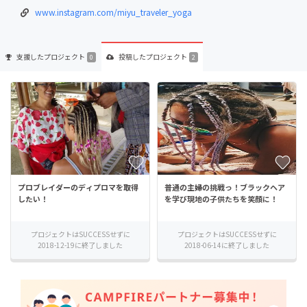
www.instagram.com/miyu_traveler_yoga
支援した
プロジェクト
投稿した
プロジェクト
0
2
プロブレイダーのディプロマを取得
普通の主婦の挑戦っ！ブラックヘア
したい！
を学び現地の子供たちを笑顔に！
プロジェクトはSUCCESSせずに
プロジェクトはSUCCESSせずに
2018-12-19に終了しました
2018-06-14に終了しました