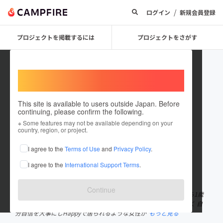
/
ログイン
新規会員登録
プロジェクトを掲載するには
プロジェクトをさがす
Welcome,
International users
This site is available to users outside Japan. Before
continuing, please confirm the following.
Miyu111
※ Some features may not be available depending on your
country, region, or project.
プロジェクトオーナー
I agree to the
Terms of Use
and
Privacy Policy
.
これまでに2件のプロジェクトを投稿しています
I agree to the
International Support Terms
.
在住国：日本
現在地：兵庫県
出身国：日本
出身地：兵庫県
Continue
ヨガインストラクター・子連れ旅講師・フリーライターをしながら1歳
の娘を育てています。 お母さんだから。子供がいるから。ではなく 自
分自信を大事にしHappyで居られるような女性が
もっと見る