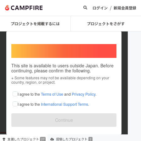
/
ログイン
新規会員登録
プロジェクトを掲載するには
プロジェクトをさがす
Welcome,
International users
This site is available to users outside Japan. Before
continuing, please confirm the following.
Mizuki Yasuda
※ Some features may not be available depending on your
country, region, or project.
プロジェクトオーナー
I agree to the
Terms of Use
and
Privacy Policy
.
これまでに27回支援して2件のプロジェクトを投稿しています
I agree to the
International Support Terms
.
在住国：日本
現在地：東京都
出身国：日本
出身地：北海道
Continue
支援した
プロジェクト
投稿した
プロジェクト
27
2