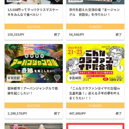
1人500円ってマっ!?クリスマスケー
世代を超えた交流の場「ま〜ジャン
キをみんなで食べたい！
グル 世田谷」を作りたい！
SUCCESS
FUNDED
150,333JPY
終了
56,500JPY
終了
東京都
長崎県
密林都市！アーバンジャングルで奇
「こんなクラファンはイヤだ合宿in
跡を起こしたい！
五島列島！」迷える子羊の夢を叶え
まくりたい！！
SUCCESS
FUNDED
2,298,570JPY
終了
447,000JPY
終了