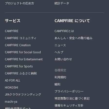
プロジェクトの広め方
統計データ
サービス
CAMPFIRE について
CAMPFIRE
CAMPFIREとは
CAMPFIRE コミュニティ
あんしん・安全への取り組み
CAMPFIRE Creation
ニュース
CAMPFIRE for Social Good
ヘルプ
CAMPFIRE for Entertainment
お問い合わせ
CAMPFIRE for Sports
各種規定
CAMPFIRE ふるさと納税
利用規約
AD FOR ALL
細則
HIOKOSHI
プライバシーポリシー
JFAクラウドファンディング
特定商取引法に基づく表記
machi-ya
情報セキュリティ方針
補助金申請サポート