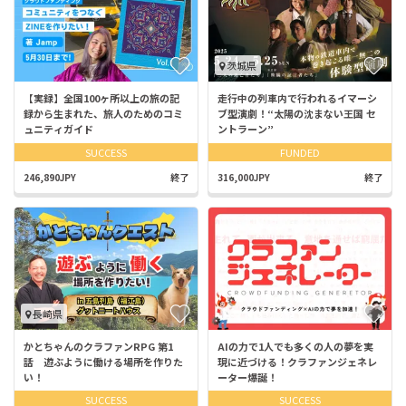
茨城県
【実録】全国100ヶ所以上の旅の記
走行中の列車内で行われるイマーシ
録から生まれた、旅人のためのコミ
ブ型演劇！“太陽の沈まない王国 セ
ュニティガイド
ントラーン”
SUCCESS
FUNDED
246,890JPY
終了
316,000JPY
終了
長崎県
かとちゃんのクラファンRPG 第1
AIの力で1人でも多くの人の夢を実
話 遊ぶように働ける場所を作りた
現に近づける！クラファンジェネレ
い！
ーター爆誕！
SUCCESS
SUCCESS