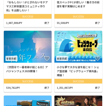
『おもしろい！がとぎれないモテア
低スペックPCが欲しい！働き方の前
マス三軒茶屋流コミュニティ作り
提を壊す実験はじめます
術』を出版したい！
SUCCESS
SUCCESS
1,087,000JPY
終了
55,500JPY
終了
東京都
東京都
【世田谷で一番奇跡が起こる日】ア
小さな夢で大きな波を起こせ！ シェ
バジャンフェス2025開催！
ア型店舗 「ビッグウェーブ東向島」
爆誕！
SUCCESS
SUCCESS
534,762JPY
終了
1,351,067JPY
終了