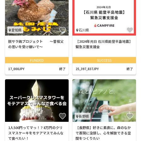
愛知県
石川県
脱サラ鶏プロジェクト 〜曽祖父
【2024年元日 石川県能登半島地震】
の思いを受け継いで〜
緊急災害支援金
FUNDED
SUCCESS
17,000JPY
終了
25,397,837JPY
終了
長野県
1人500円ってマっ！？8万円のクリ
【長野県】好きに素直に。森のなか
スマスケーキをモテアマスでみんな
で表現に没頭し、心を解放できる空
で食べたい！
間をつくりたい