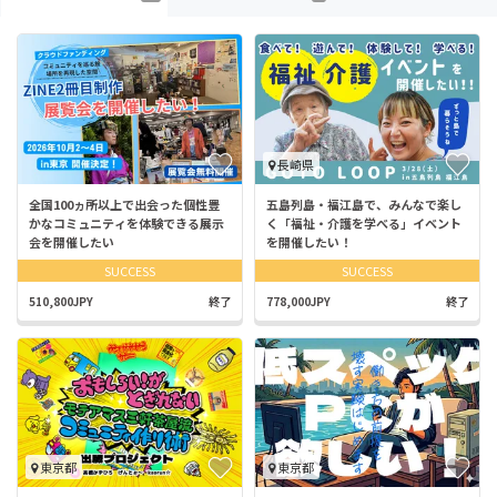
長崎県
全国100ヵ所以上で出会った個性豊
五島列島・福江島で、みんなで楽し
かなコミュニティを体験できる展示
く「福祉・介護を学べる」イベント
会を開催したい
を開催したい！
SUCCESS
SUCCESS
510,800JPY
終了
778,000JPY
終了
東京都
東京都