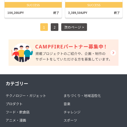
SUCCESS
SUCCESS
104,200JPY
終了
3,389,504JPY
終了
1
2
次のページ >
カテゴリー
テクノロジー・ガジェット
まちづくり・地域活性化
プロダクト
音楽
フード・飲食店
チャレンジ
アニメ・漫画
スポーツ