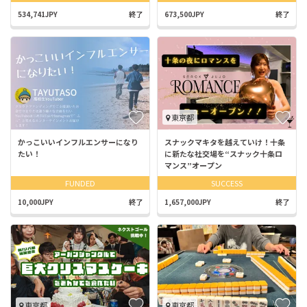
534,741JPY
終了
673,500JPY
終了
東京都
かっこいいインフルエンサーになり
スナックマキタを越えていけ！十条
たい！
に新たな社交場を“スナック十条ロ
マンス”オープン
FUNDED
SUCCESS
10,000JPY
終了
1,657,000JPY
終了
東京都
東京都