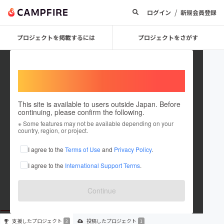
/
ログイン
新規会員登録
プロジェクトを掲載するには
プロジェクトをさがす
Welcome,
International users
This site is available to users outside Japan. Before
continuing, please confirm the following.
Mizushimayae
※ Some features may not be available depending on your
country, region, or project.
プロジェクトオーナー
I agree to the
Terms of Use
and
Privacy Policy
.
これまでに3回支援して1件のプロジェクトを投稿しています
I agree to the
International Support Terms
.
在住国：未設定
出身国：未設定
Continue
支援した
プロジェクト
投稿した
プロジェクト
3
1