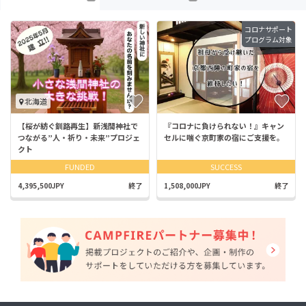
コロナサポート
プログラム対象
北海道
【桜が紡ぐ釧路再生】新浅間神社で
『コロナに負けられない！』キャン
つながる”人・祈り・未来”プロジェ
セルに喘ぐ京町家の宿にご支援を。
クト
FUNDED
SUCCESS
4,395,500JPY
終了
1,508,000JPY
終了