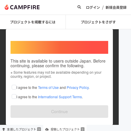
/
ログイン
新規会員登録
プロジェクトを掲載するには
プロジェクトをさがす
Welcome,
International users
This site is available to users outside Japan. Before
continuing, please confirm the following.
Mizushimayae
※ Some features may not be available depending on your
country, region, or project.
プロジェクトオーナー
I agree to the
Terms of Use
and
Privacy Policy
.
これまでに3回支援して1件のプロジェクトを投稿しています
I agree to the
International Support Terms
.
在住国：未設定
出身国：未設定
Continue
支援した
プロジェクト
投稿した
プロジェクト
3
1