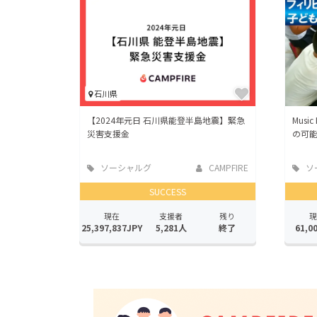
石川県
【2024年元日 石川県能登半島地震】緊急
Musi
災害支援金
の可
ソーシャルグ
CAMPFIRE
ソ
ッド
ッド
SUCCESS
現在
支援者
残り
現
25,397,837JPY
5,281人
終了
61,0