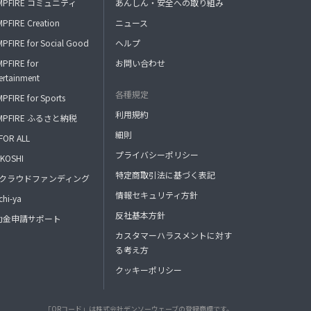
MPFIRE コミュニティ
あんしん・安全への取り組み
PFIRE Creation
ニュース
PFIRE for Social Good
ヘルプ
PFIRE for
お問い合わせ
ertainment
各種規定
PFIRE for Sports
利用規約
MPFIRE ふるさと納税
細則
FOR ALL
プライバシーポリシー
KOSHI
特定商取引法に基づく表記
FAクラウドファンディング
情報セキュリティ方針
hi-ya
反社基本方針
助金申請サポート
カスタマーハラスメントに対す
る考え方
クッキーポリシー
「QRコード」は株式会社デンソーウェーブの登録商標です。