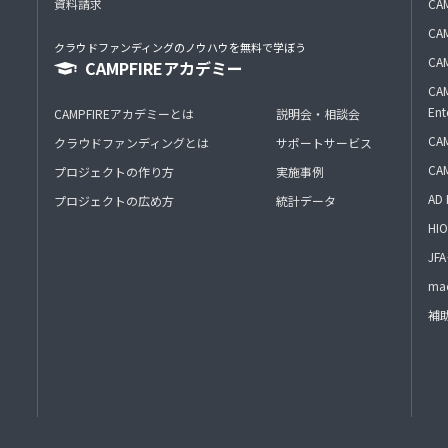
資料請求
CA
CAM
クラウドファンディングのノウハウを無料で学ぼう
CAM
CAMPFIREアカデミー
CAM
Ent
CAMPFIREアカデミーとは
説明会・相談会
CAM
クラウドファンディングとは
サポートサービス
CA
プロジェクトの作り方
実施事例
AD 
プロジェクトの広め方
統計データ
HIO
J
mac
補