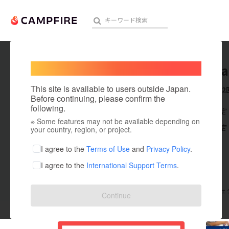
Welcome,
International users
Momoka 
人気のプロジェクト
注目のリ
This site is available to users outside Japan.
これまでに2
Before continuing, please confirm the
following.
在住国：未設定
※ Some features may not be available depending on
アート・写真
出身国：未設定
your country, region, or project.
テクノロジー・ガジェット
I agree to the
Terms of Use
and
Privacy Policy
.
I agree to the
International Support Terms
.
映像・映画
ビジネス・起業
支援した
プロジェクト
2
投稿した
プロジェ
Continue
まちづくり・地域活性化