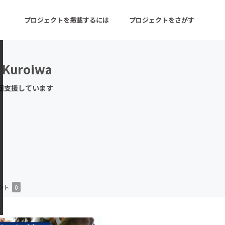
プロジェクトを掲載するには
プロジェクトをさがす
Kuroiwa
ターン
注目の新着プロジェクト
募集終了が近いプロ
回支援しています
音楽
舞台・パフォーマンス
ゲーム・サービス開発
フード・飲食店
書籍・雑誌出版
アニメ・漫画
チャレンジ
ビューティー・ヘルス
クト
0