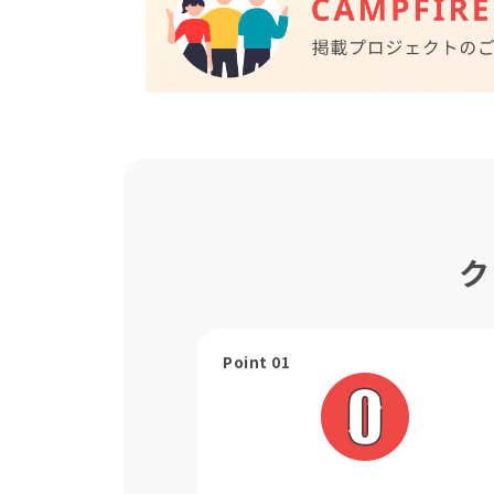
ク
Point 01