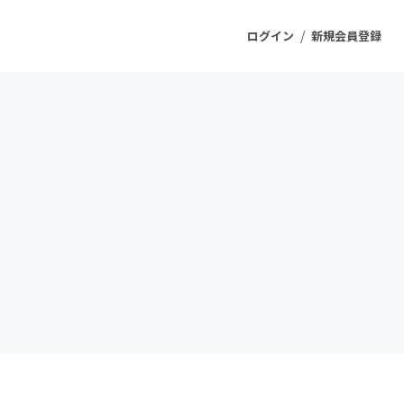
/
ログイン
新規会員登録
ジェクト
もうすぐ公開されます
プロダクト
ファッション
スポーツ
ケア
ソーシャルグッド