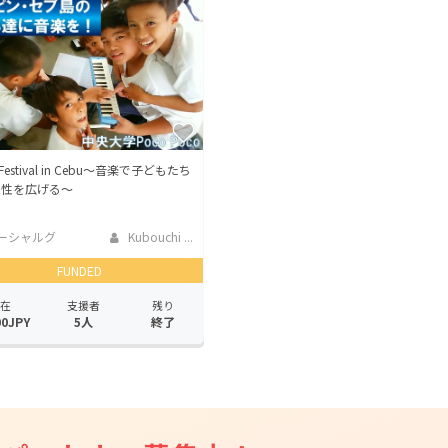
CAMPFIRE for Social Good
CAMPFIRE Creation
CAMPFIREふるさと納税
machi-ya
コミュニティ
c Festival in Cebu～音楽で子どもたち
能性を広げる～
ーシャルグ
Kubouchi ...
FUNDED
在
支援者
残り
00JPY
5人
終了