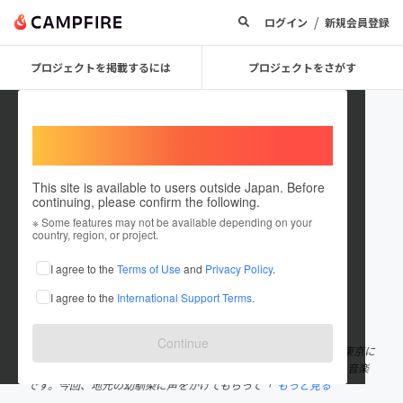
/
ログイン
新規会員登録
プロジェクトを掲載するには
プロジェクトをさがす
Welcome,
International users
This site is available to users outside Japan. Before
continuing, please confirm the following.
Moritake Honda
※ Some features may not be available depending on your
country, region, or project.
プロジェクトオーナー
I agree to the
Terms of Use
and
Privacy Policy
.
これまでに3回支援して2件のプロジェクトを投稿しています
I agree to the
International Support Terms
.
在住国：日本
現在地：東京都
出身国：日本
出身地：滋賀県
Continue
1985年生まれ、滋賀県彦根市出身の本田守武と申します。いまは東京に
出て広告制作の仕事をしています。趣味は、Campとサウナと酒と音楽
です。今回、地元の幼馴染に声をかけてもらって「
もっと見る