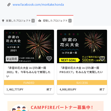
www.facebook.com/moritake.honda
支援した
プロジェクト
投稿した
プロジェクト
3
2
滋賀県
「非密の花火大会 in びわ湖一周
「非密の花火大会 in びわ湖一周
2021」を、今年もみんなで実現した
PROJECT」をみんなで実現したい
い
FUNDED
SUCCESS
1,462,777JPY
終了
4,008,055JPY
終了