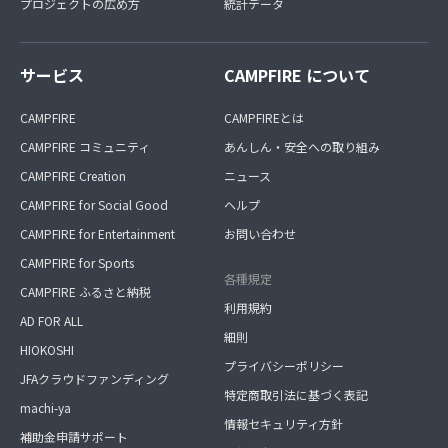
プロジェクトの広め方
統計データ
サービス
CAMPFIRE について
CAMPFIRE
CAMPFIREとは
CAMPFIRE コミュニティ
あんしん・安全への取り組み
CAMPFIRE Creation
ニュース
CAMPFIRE for Social Good
ヘルプ
CAMPFIRE for Entertainment
お問い合わせ
CAMPFIRE for Sports
各種規定
CAMPFIRE ふるさと納税
利用規約
AD FOR ALL
細則
HIOKOSHI
プライバシーポリシー
JFAクラウドファンディング
特定商取引法に基づく表記
machi-ya
情報セキュリティ方針
補助金申請サポート