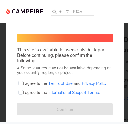
Welcome,
International users
Muscle D
人気のプロジェクト
注目のリ
This site is available to users outside Japan.
これまでに2
Before continuing, please confirm the
following.
在住国：日本
※ Some features may not be available depending on
アート・写真
出身国：日本
your country, region, or project.
マッスルデリは
テクノロジー・ガジェット
I agree to the
Terms of Use
and
Privacy Policy
.
勢40種類の豊
I agree to the
International Support Terms
.
映像・映画
muscledeli.c
ビジネス・起業
Continue
まちづくり・地域活性化
支援した
プロジェクト
2
投稿した
プロジェ