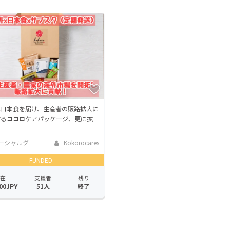
CAMPFIRE for Social Good
CAMPFIRE Creation
CAMPFIREふるさと納税
machi-ya
コミュニティ
へ日本食を届け、生産者の販路拡大に
するココロケアパッケージ、更に拡
ーシャルグ
Kokorocares
FUNDED
在
支援者
残り
00JPY
51人
終了