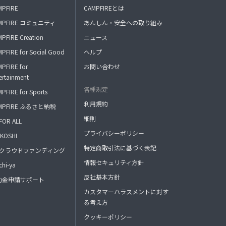
MPFIRE
CAMPFIREとは
MPFIRE コミュニティ
あんしん・安全への取り組み
PFIRE Creation
ニュース
PFIRE for Social Good
ヘルプ
PFIRE for
お問い合わせ
ertainment
各種規定
PFIRE for Sports
利用規約
MPFIRE ふるさと納税
細則
FOR ALL
プライバシーポリシー
KOSHI
特定商取引法に基づく表記
FAクラウドファンディング
情報セキュリティ方針
hi-ya
反社基本方針
助金申請サポート
カスタマーハラスメントに対す
る考え方
クッキーポリシー