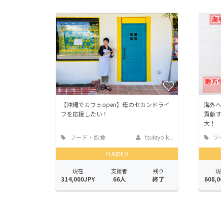
【沖縄でカフェopen】母のセカンドライ
海外
フを応援したい！
貢献
大！
フード・飲食
tsukiyo k...
ソ
店
ッド
FUNDED
現在
支援者
残り
現
314,000JPY
66人
終了
608,0