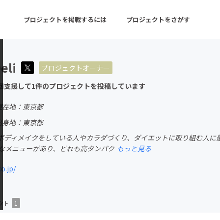
プロジェクトを掲載するには
プロジェクトをさがす
eli
プロジェクトオーナー
ターン
注目の新着プロジェクト
募集終了が近いプロ
回支援して1件のプロジェクトを投稿しています
現在地：東京都
音楽
舞台・パフォーマンス
出身地：東京都
ボディメイクをしている人やカラダづくり、ダイエットに取り組む人に最
ゲーム・サービス開発
フード・飲食店
富なメニューがあり、どれも高タンパク
もっと見る
書籍・雑誌出版
アニメ・漫画
o.jp/
チャレンジ
ビューティー・ヘルス
クト
1