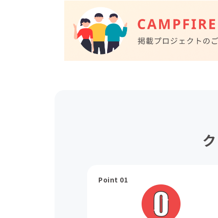
ク
Point 01