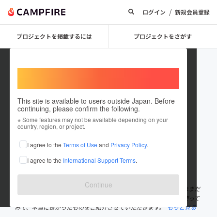
/
ログイン
新規会員登録
プロジェクトを掲載するには
プロジェクトをさがす
Welcome,
International users
This site is available to users outside Japan. Before
continuing, please confirm the following.
NEOS Trading
※ Some features may not be available depending on your
country, region, or project.
プロジェクトオーナー
I agree to the
Terms of Use
and
Privacy Policy
.
これまでに7件のプロジェクトを投稿しています
I agree to the
International Support Terms
.
在住国：日本
現在地：東京都
出身国：日本
出身地：熊本県
Continue
日々の生活を豊かにしてくれる便利なものが大好きです。海外にはまだ
日本に知られていない素晴らしい商品がたくさんあります。実際使って
みて、本当に良かったものをご紹介させていただきます。
もっと見る