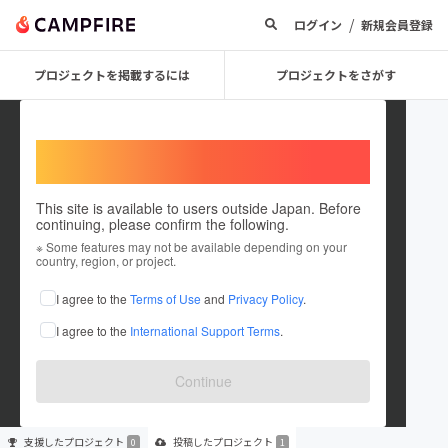
/
ログイン
新規会員登録
プロジェクトを掲載するには
プロジェクトをさがす
Welcome,
International users
This site is available to users outside Japan. Before
continuing, please confirm the following.
野村祐太
※ Some features may not be available depending on your
country, region, or project.
プロジェクトオーナー
I agree to the
Terms of Use
and
Privacy Policy
.
これまでに1件のプロジェクトを投稿しています
I agree to the
International Support Terms
.
在住国：日本
現在地：奈良県
出身国：日本
出身地：奈良県
Continue
支援した
プロジェクト
投稿した
プロジェクト
0
1