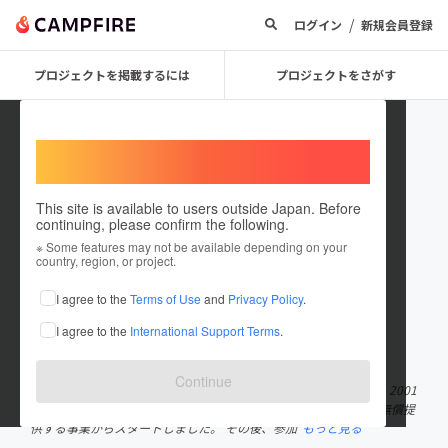
/
ログイン
新規会員登録
プロジェクトを掲載するには
プロジェクトをさがす
Welcome,
International users
This site is available to users outside Japan. Before
continuing, please confirm the following.
NPOikiikinet
※ Some features may not be available depending on your
country, region, or project.
プロジェクトオーナー
I agree to the
Terms of Use
and
Privacy Policy
.
これまでに1件のプロジェクトを投稿しています
I agree to the
International Support Terms
.
在住国：日本
現在地：石川県
出身国：日本
出身地：東京都
Continue
認定ＮＰＯ法人いきいきねっと理事長の榎本信哉です。当法人は、2001
年4月6日に、医療情報と医療機関情報をインターネットを使って無償提
供する事業からスタートしました。 その後、参加
もっと見る