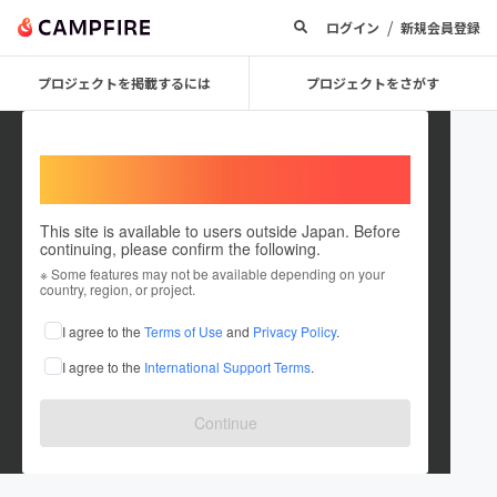
/
ログイン
新規会員登録
プロジェクトを掲載するには
プロジェクトをさがす
Welcome,
International users
This site is available to users outside Japan. Before
continuing, please confirm the following.
NUTS_since2016
※ Some features may not be available depending on your
country, region, or project.
プロジェクトオーナー
I agree to the
Terms of Use
and
Privacy Policy
.
これまでに1件のプロジェクトを投稿しています
I agree to the
International Support Terms
.
在住国：日本
現在地：未設定
出身国：日本
出身地：未設定
Continue
2016年から大学生のキャリア支援を続けています