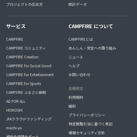
プロジェクトの広め方
統計データ
サービス
CAMPFIRE について
CAMPFIRE
CAMPFIREとは
CAMPFIRE コミュニティ
あんしん・安全への取り組み
CAMPFIRE Creation
ニュース
CAMPFIRE for Social Good
ヘルプ
CAMPFIRE for Entertainment
お問い合わせ
CAMPFIRE for Sports
各種規定
CAMPFIRE ふるさと納税
利用規約
AD FOR ALL
細則
HIOKOSHI
プライバシーポリシー
JFAクラウドファンディング
特定商取引法に基づく表記
machi-ya
情報セキュリティ方針
補助金申請サポート