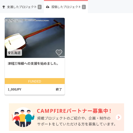
支援した
プロジェクト
投稿した
プロジェクト
0
1
北海道
津軽三味線への支援を始めました。
FUNDED
1,000JPY
終了