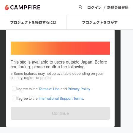
/
ログイン
新規会員登録
プロジェクトを掲載するには
プロジェクトをさがす
Welcome,
International users
This site is available to users outside Japan. Before
continuing, please confirm the following.
Narakaito0619
※ Some features may not be available depending on your
country, region, or project.
プロジェクトオーナー
I agree to the
Terms of Use
and
Privacy Policy
.
これまでに1件のプロジェクトを投稿しています
I agree to the
International Support Terms
.
在住国：日本
現在地：北海道
出身国：日本
出身地：北海道
Continue
津軽三味線を演奏しているものです。