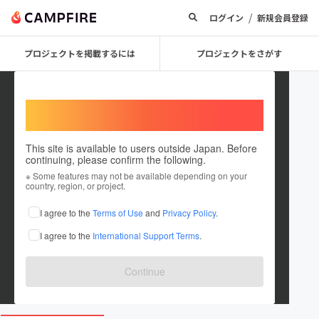
/
ログイン
新規会員登録
プロジェクトを掲載するには
プロジェクトをさがす
Welcome,
International users
This site is available to users outside Japan. Before
continuing, please confirm the following.
NerimaArxJrBaseballClub
※ Some features may not be available depending on your
country, region, or project.
プロジェクトオーナー
I agree to the
Terms of Use
and
Privacy Policy
.
これまでに1件のプロジェクトを投稿しています
I agree to the
International Support Terms
.
在住国：日本
現在地：東京都
出身国：日本
出身地：未設定
Continue
arx-junior-baseball.tokyo/