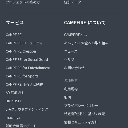
プロジェクトの広め方
統計データ
サービス
CAMPFIRE について
CAMPFIRE
CAMPFIREとは
CAMPFIRE コミュニティ
あんしん・安全への取り組み
CAMPFIRE Creation
ニュース
CAMPFIRE for Social Good
ヘルプ
CAMPFIRE for Entertainment
お問い合わせ
CAMPFIRE for Sports
各種規定
CAMPFIRE ふるさと納税
利用規約
AD FOR ALL
細則
HIOKOSHI
プライバシーポリシー
JFAクラウドファンディング
特定商取引法に基づく表記
machi-ya
情報セキュリティ方針
補助金申請サポート