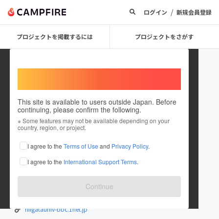
/
ログイン
新規会員登録
プロジェクトを掲載するには
プロジェクトをさがす
Welcome,
International users
This site is available to users outside Japan. Before
continuing, please confirm the following.
Niigata_univ_baseball
※ Some features may not be available depending on your
country, region, or project.
プロジェクトオーナー
I agree to the
Terms of Use
and
Privacy Policy
.
これまでに2件のプロジェクトを投稿しています
I agree to the
International Support Terms
.
在住国：日本
現在地：新潟県
出身国：日本
出身地：未設定
Continue
新潟大学硬式野球部です！ よろしくお願いします！
niigatauniv-bbc.1net.jp