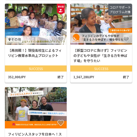
コロナサポート
プログラム対象
その他
【再挑戦︎︎︎！】現役高校生によるフィ
【新型コロナに負けず】フィリピン
リピン教育水準向上プロジェクト
の子どもや女性が「生きる力を伸ば
す場」を守りたい
SUCCESS
SUCCESS
352,000JPY
終了
1,567,280JPY
終了
フィリピン人スタッフを日本へ！ス