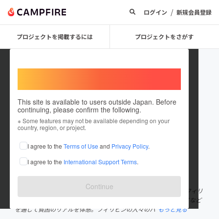
/
ログイン
新規会員登録
プロジェクトを掲載するには
プロジェクトをさがす
Welcome,
International users
This site is available to users outside Japan. Before
continuing, please confirm the following.
認定NPO法人アクセス
※ Some features may not be available depending on your
country, region, or project.
プロジェクトオーナー
I agree to the
Terms of Use
and
Privacy Policy
.
これまでに3回支援して5件のプロジェクトを投稿しています
I agree to the
International Support Terms
.
在住国：日本
現在地：京都府
出身国：日本
出身地：京都府
Continue
【アクセス理事長 野田さよ】 大学４年時にアクセスと出会い、フィリ
ピン・スタディツアーに参加。都市スラムや農村でのホームステイなど
を通じて貧困のリアルを体感。フィリピンの人々のパ
もっと見る