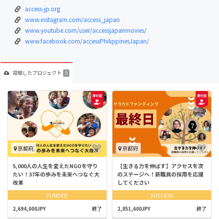
access-jp.org
www.instagram.com/access_japan
www.youtube.com/user/accessjapanmovies/
www.facebook.com/accessPhilippinesJapan/
投稿した
プロジェクト
5
京都府
京都府
5,000人の人生を変えたNGOを守り
【生きる力を伸ばす】アクセスを次
たい！37年の歩みを未来へつなぐ大
のステージへ！新職員の採用を応援
改革
してください
FUNDED
SUCCESS
2,694,000JPY
終了
2,851,600JPY
終了