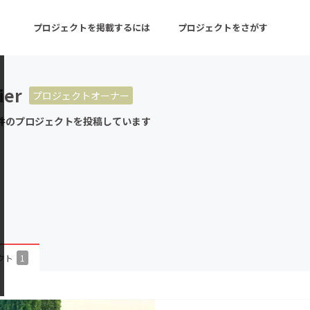
プロジェクトを掲載するには
プロジェクトをさがす
ier
プロジェクトオーナー
ターン
注目の新着プロジェクト
募集終了が近いプロ
件のプロジェクトを投稿しています
音楽
舞台・パフォーマンス
ゲーム・サービス開発
フード・飲食店
書籍・雑誌出版
アニメ・漫画
チャレンジ
ビューティー・ヘルス
クト
1