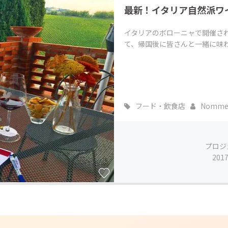
最新！イタリア自然派ワ
CAMPFIRE for Social Good
CAMPFIRE Creation
CAMPFIREふるさと納税
machi-ya
コミュニティ
イタリアのボローニャで開催さ
て、帰国後に皆さんと一緒に味
フード・飲食店
Nommel
プロジ
201