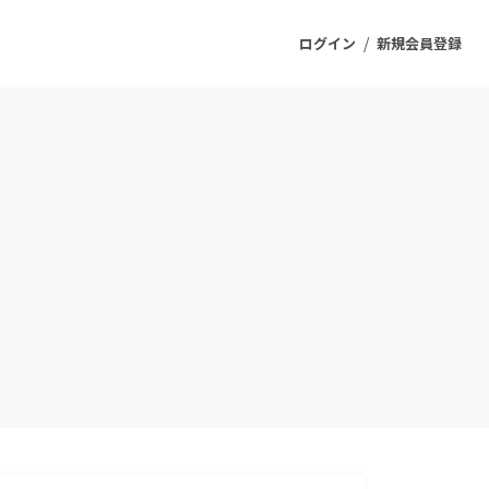
/
ログイン
新規会員登録
ジェクト
もうすぐ公開されます
プロダクト
ファッション
スポーツ
ケア
ソーシャルグッド