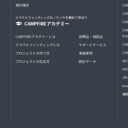
資料請求
CA
CAM
クラウドファンディングのノウハウを無料で学ぼう
CAM
CAMPFIREアカデミー
CAM
Ent
CAMPFIREアカデミーとは
説明会・相談会
CAM
クラウドファンディングとは
サポートサービス
CA
プロジェクトの作り方
実施事例
AD 
プロジェクトの広め方
統計データ
HIO
J
mac
補