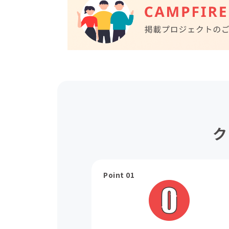
ク
Point 01