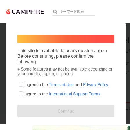
Welcome,
International users
Nommel
人気のプロジェクト
注目のリ
This site is available to users outside Japan.
これまでに1
Before continuing, please confirm the
following.
在住国：未設定
※ Some features may not be available depending on
アート・写真
出身国：未設定
your country, region, or project.
テクノロジー・ガジェット
I agree to the
Terms of Use
and
Privacy Policy
.
I agree to the
International Support Terms
.
映像・映画
ビジネス・起業
支援した
プロジェクト
0
投稿した
プロジェ
Continue
まちづくり・地域活性化