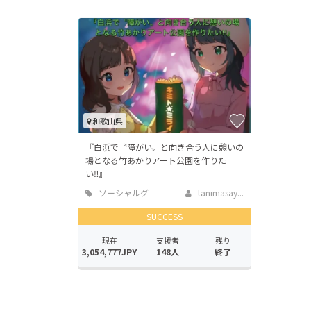
和歌山県
『白浜で〝障がい〟と向き合う人に憩いの
場となる竹あかりアート公園を作りた
い‼︎』
ソーシャルグ
tanimasay...
ッド
SUCCESS
現在
支援者
残り
3,054,777JPY
148人
終了