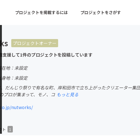
プロジェクトを掲載するには
プロジェクトをさがす
ks
プロジェクトオーナー
ターン
注目の新着プロジェクト
募集終了が近いプロ
回支援して1件のプロジェクトを投稿しています
現在地：未設定
音楽
舞台・パフォーマンス
出身地：未設定
k’sとは、だんじり祭りで有名な町、岸和田市で立ち上がったクリエーター
ゲーム・サービス開発
フード・飲食店
種のプロが集まって、モノ、コ
もっと見る
書籍・雑誌出版
アニメ・漫画
o.jp/nutworks/
チャレンジ
ビューティー・ヘルス
クト
1