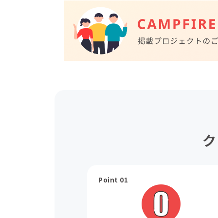
ク
Point 01