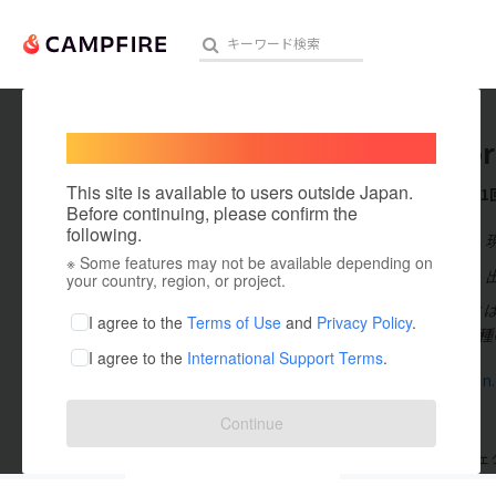
Welcome,
International users
Nutswor
人気のプロジェクト
注目のリ
This site is available to users outside Japan.
これまでに1
Before continuing, please confirm the
following.
在住国：日本
※ Some features may not be available depending on
アート・写真
出身国：日本
your country, region, or project.
Nut’sWor
テクノロジー・ガジェット
I agree to the
Terms of Use
and
Privacy Policy
.
気】 色んな職
I agree to the
International Support Terms
.
映像・映画
www.groen.c
ビジネス・起業
Continue
まちづくり・地域活性化
支援した
プロジェクト
1
投稿した
プロジェ