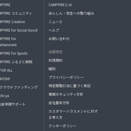
MPFIRE
CAMPFIREとは
MPFIRE コミュニティ
あんしん・安全への取り組み
PFIRE Creation
ニュース
PFIRE for Social Good
ヘルプ
PFIRE for
お問い合わせ
ertainment
各種規定
PFIRE for Sports
利用規約
MPFIRE ふるさと納税
細則
FOR ALL
プライバシーポリシー
KOSHI
特定商取引法に基づく表記
FAクラウドファンディング
情報セキュリティ方針
hi-ya
反社基本方針
助金申請サポート
カスタマーハラスメントに対す
る考え方
クッキーポリシー