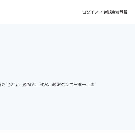
/
ログイン
新規会員登録
ジェクト
もうすぐ公開されます
プロダクト
集団で 【大工、絵描き、飲食、動画クリエーター、電
ファッション
スポーツ
ケア
ソーシャルグッド