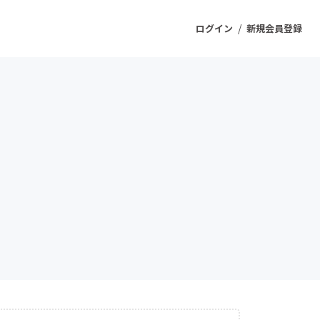
/
ログイン
新規会員登録
ジェクト
もうすぐ公開されます
プロダクト
ファッション
スポーツ
ケア
ソーシャルグッド