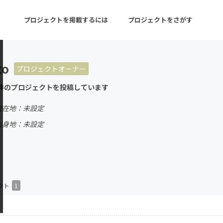
プロジェクトを掲載するには
プロジェクトをさがす
to
プロジェクトオーナー
ターン
注目の新着プロジェクト
募集終了が近いプロ
件のプロジェクトを投稿しています
現在地：未設定
音楽
舞台・パフォーマンス
出身地：未設定
ゲーム・サービス開発
フード・飲食店
書籍・雑誌出版
アニメ・漫画
チャレンジ
ビューティー・ヘルス
クト
1