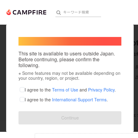
Welcome,
International users
ONE_No
人気のプロジェクト
注目のリ
This site is available to users outside Japan.
これまでに1
Before continuing, please confirm the
following.
在住国：日本
※ Some features may not be available depending on
アート・写真
出身国：日本
your country, region, or project.
テクノロジー・ガジェット
I agree to the
Terms of Use
and
Privacy Policy
.
I agree to the
International Support Terms
.
映像・映画
ビジネス・起業
支援した
プロジェクト
0
投稿した
プロジェ
Continue
まちづくり・地域活性化