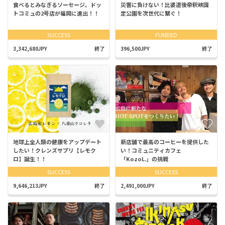
食べるとみなぎるソーセージ。ドッ
災害に負けない！比婆道後帝釈峡国
トコミュの2号店が福岡に進出！！
定公園を次世代に繋ぐ！
SUCCESS
FUNDED
3,342,680JPY
終了
396,500JPY
終了
地球上全人類の健康をアップデート
新店舗で最高のコーヒーを提供した
したい！クレンズサプリ【レモク
い！コミュニティカフェ
ロ】誕生！！
「KozoL.」の挑戦
SUCCESS
SUCCESS
9,646,213JPY
終了
2,491,000JPY
終了