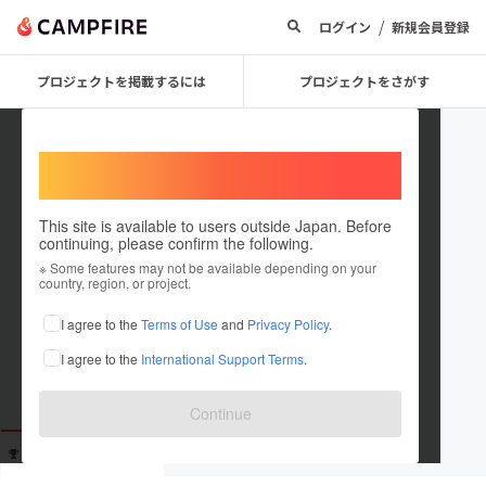
/
ログイン
新規会員登録
プロジェクトを掲載するには
プロジェクトをさがす
Welcome,
International users
This site is available to users outside Japan. Before
continuing, please confirm the following.
OT1702
※ Some features may not be available depending on your
country, region, or project.
これまでに20回支援しています
I agree to the
Terms of Use
and
Privacy Policy
.
在住国：未設定
I agree to the
International Support Terms
.
出身国：未設定
Continue
支援した
プロジェクト
投稿した
プロジェクト
20
0