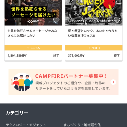
世界を熱狂させるソーセージをみな
愛と希望とロック。あなたと作りた
さんにお届けしたい
い復興支援フェス!!
SUCCESS
FUNDED
4,804,589JPY
終了
377,000JPY
終了
カテゴリー
テクノロジー・ガジェット
まちづくり・地域活性化