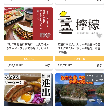
ジビエを身近に手軽に！山奥の村か
広島に本と人、人と人の出会いの空
らフードトラックでお届けしたい！
間を作りたい！本と人の循環。本屋
『檸檬』
SUCCESS
FUNDED
2,836,500JPY
終了
504,712JPY
終了
コロナサポート
プログラム対象