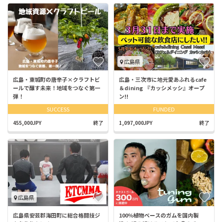
広島県
広島・東城町の唐辛子×クラフトビ
広島・三次市に地元愛あふれるcafe
ールで醸す未来！地域をつなぐ第一
＆dining 『カッシメッシ』オープ
弾！
ン!!
SUCCESS
FUNDED
455,000JPY
終了
1,097,000JPY
終了
広島県
広島県安芸郡海田町に総合格闘技ジ
100％植物ベースのガムを国内製