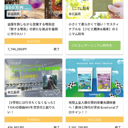
福岡県
広島県
全国を旅しながら営業する喫茶店
小さくて柔らかくて強い！サスティ
『旅する喫茶』の新たな拠点を福岡
ナブルな【ジビエ鹿革&猪革】のミ
に作りたい！
ニマム財布
SUCCESS
ジビエレザーミニマム財布を購入する
7,744,200JPY
終了
広島県
【#学校には行きたくなくなった】
地球上全人類の質的栄養失調改善
TOKIの新曲MVを次世代と創りた
へ！身体と時代が求めるnaturalプ
い！
ロテイン！！
FUNDED
SUCCESS
436,003JPY
終了
5,561,700JPY
終了