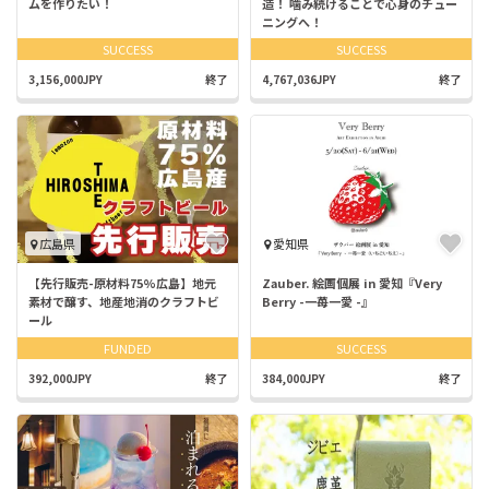
ムを作りたい！
造！ 噛み続けることで心身のチュー
ニングへ！
SUCCESS
SUCCESS
3,156,000JPY
終了
4,767,036JPY
終了
広島県
愛知県
【先行販売-原材料75%広島】地元
Zauber. 絵画個展 in 愛知『Very
素材で醸す、地産地消のクラフトビ
Berry -一苺一愛 -』
ール
FUNDED
SUCCESS
392,000JPY
終了
384,000JPY
終了