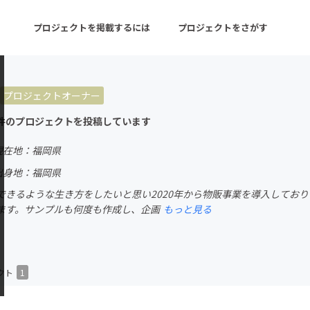
プロジェクトを掲載するには
プロジェクトをさがす
プロジェクトオーナー
ターン
注目の新着プロジェクト
募集終了が近いプロ
件のプロジェクトを投稿しています
現在地：福岡県
音楽
舞台・パフォーマンス
出身地：福岡県
できるような生き方をしたいと思い2020年から物販事業を導入しており
ゲーム・サービス開発
フード・飲食店
ます。サンプルも何度も作成し、企画
もっと見る
書籍・雑誌出版
アニメ・漫画
チャレンジ
ビューティー・ヘルス
クト
1