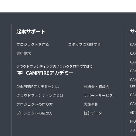
起案サポート
サ
プロジェクトを作る
スタッフに相談する
CA
資料請求
CA
CAM
クラウドファンディングのノウハウを無料で学ぼう
CAM
CAMPFIREアカデミー
CAM
Ent
CAMPFIREアカデミーとは
説明会・相談会
CAM
クラウドファンディングとは
サポートサービス
CA
プロジェクトの作り方
実施事例
AD 
プロジェクトの広め方
統計データ
HIO
J