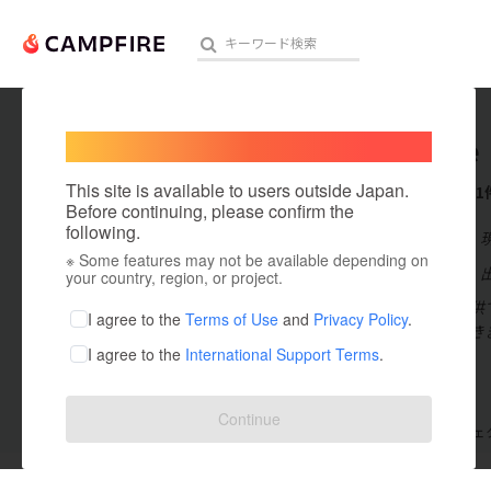
Welcome,
International users
Obuone
人気のプロジェクト
注目のリ
This site is available to users outside Japan.
これまでに1
Before continuing, please confirm the
following.
在住国：日本
※ Some features may not be available depending on
アート・写真
出身国：日本
your country, region, or project.
誰かに価値提供
テクノロジー・ガジェット
I agree to the
Terms of Use
and
Privacy Policy
.
うに努めていき
I agree to the
International Support Terms
.
映像・映画
ビジネス・起業
Continue
支援した
プロジェクト
0
投稿した
プロジェ
まちづくり・地域活性化