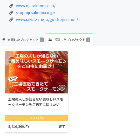
www.oji-salmon.co.jp/
shop.oji-salmon.co.jp/
www.rakuten.ne.jp/gold/ojisalmon/
支援した
プロジェクト
投稿した
プロジェクト
0
1
工場の人しか知らない美味しいスモ
ークサーモンをご自宅に届けたい
SUCCESS
8,410,200JPY
終了