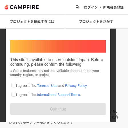
/
ログイン
新規会員登録
プロジェクトを掲載するには
プロジェクトをさがす
Welcome,
International users
This site is available to users outside Japan. Before
continuing, please confirm the following.
OjiSalmon
※ Some features may not be available depending on your
country, region, or project.
プロジェクトオーナー
I agree to the
Terms of Use
and
Privacy Policy
.
これまでに1件のプロジェクトを投稿しています
I agree to the
International Support Terms
.
在住国：日本
現在地：北海道
出身国：日本
出身地：北海道
Continue
創業1967年、スモークサーモンのトップブランドです。銀座、苫小牧、
日本橋高島屋、横浜高島屋、札幌大丸に直営店がございます。誰にも負
けないスモークサーモンをつくってます！