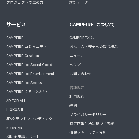
プロジェクトの広め方
統計データ
サービス
CAMPFIRE について
CAMPFIRE
CAMPFIREとは
CAMPFIRE コミュニティ
あんしん・安全への取り組み
CAMPFIRE Creation
ニュース
CAMPFIRE for Social Good
ヘルプ
CAMPFIRE for Entertainment
お問い合わせ
CAMPFIRE for Sports
各種規定
CAMPFIRE ふるさと納税
利用規約
AD FOR ALL
細則
HIOKOSHI
プライバシーポリシー
JFAクラウドファンディング
特定商取引法に基づく表記
machi-ya
情報セキュリティ方針
補助金申請サポート