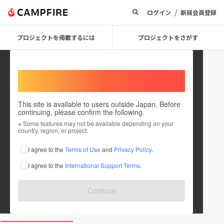
/
ログイン
新規会員登録
プロジェクトを掲載するには
プロジェクトをさがす
Welcome,
International users
This site is available to users outside Japan. Before
continuing, please confirm the following.
沖縄から元祈
※ Some features may not be available depending on your
country, region, or project.
プロジェクトオーナー
I agree to the
Terms of Use
and
Privacy Policy
.
これまでに1件のプロジェクトを投稿しています
I agree to the
International Support Terms
.
在住国：日本
現在地：沖縄県
出身国：日本
出身地：沖縄県
Continue
inoriproject.com/